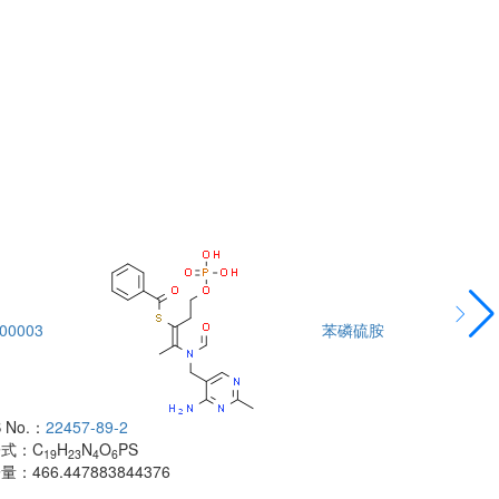
00003
苯磷硫胺
DTA00004
 No.：
22457-89-2
酰胺
子式：
C
H
N
O
PS
CAS No.：
500
19
23
4
6
子量：
466.447883844376
分子式：
C
H
18
分子量：
483.