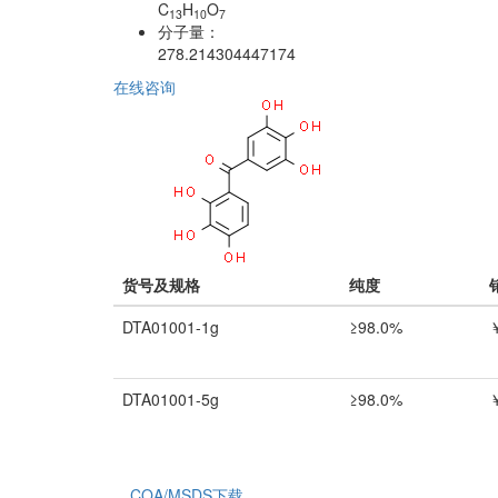
C
H
O
13
10
7
分子量：
278.214304447174
在线咨询
货号及规格
纯度
DTA01001-1g
≥98.0%
DTA01001-5g
≥98.0%
COA/MSDS下载