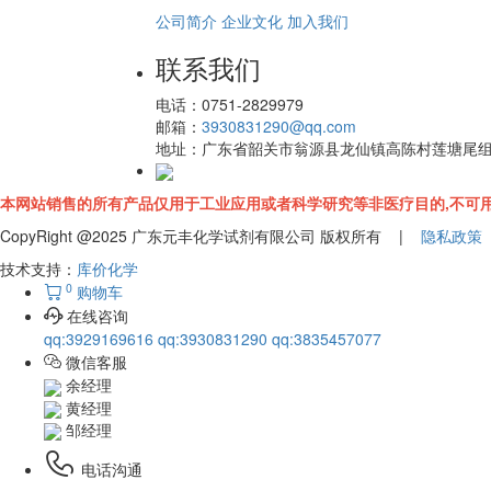
公司简介
企业文化
加入我们
联系我们
电话：
0751-2829979
邮箱：
3930831290@qq.com
地址：
广东省韶关市翁源县龙仙镇高陈村莲塘尾
本网站销售的所有产品仅用于工业应用或者科学研究等非医疗目的,不可用
CopyRight @2025 广东元丰化学试剂有限公司 版权所有 |
隐私政策
技术支持：
库价化学
0
购物车
在线咨询
qq:3929169616
qq:3930831290
qq:3835457077
微信客服
余经理
黄经理
邹经理
电话沟通