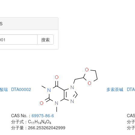
S
搜索
酸瑞
DTA00002
多索茶碱
DTA
CAS No.：
69975-86-6
CAS
分子式：
C
H
N
O
分
11
14
4
4
分子量：
266.253262042999
分