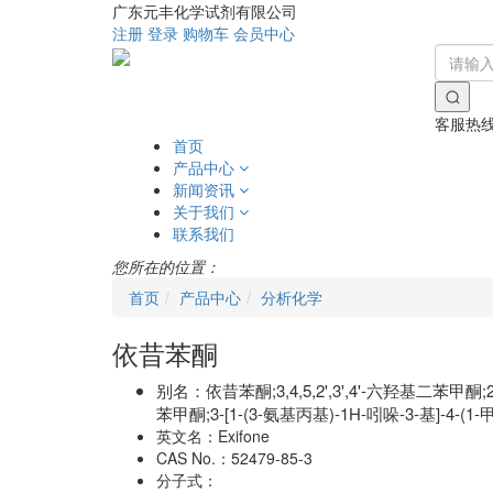
广东元丰化学试剂有限公司
注册
登录
购物车
会员中心
客服热
首页
产品中心
新闻资讯
关于我们
联系我们
您所在的位置：
首页
产品中心
分析化学
依昔苯酮
别名：
依昔苯酮;3,4,5,2',3',4'-六羟基二苯甲酮;2,3,
苯甲酮;3-[1-(3-氨基丙基)-1H-吲哚-3-基]-4-
英文名：
Exifone
CAS No.：
52479-85-3
分子式：