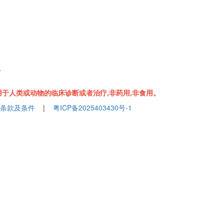
组
于人类或动物的临床诊断或者治疗,非药用,非食用。
条款及条件
|
粤ICP备2025403430号-1