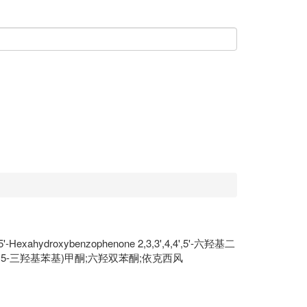
-Hexahydroxybenzophenone 2,3,3',4,4',5'-六羟基二
基)(3,4,5-三羟基苯基)甲酮;六羟双苯酮;依克西风