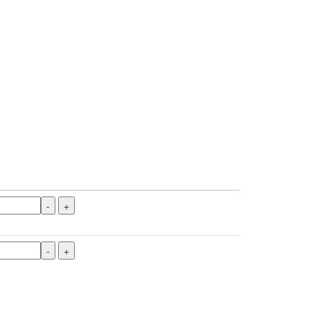
-
+
-
+