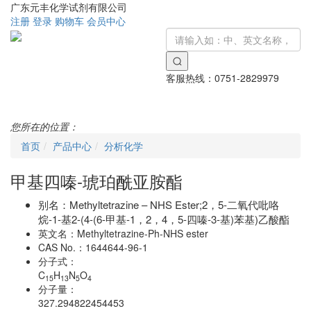
广东元丰化学试剂有限公司
注册
登录
购物车
会员中心
客服热线：
0751-2829979
Toggle
navigati
您所在的位置：
首页
产品中心
分析化学
甲基四嗪-琥珀酰亚胺酯
别名：
Methyltetrazine – NHS Ester;2，5-二氧代吡咯
烷-1-基2-(4-(6-甲基-1，2，4，5-四嗪-3-基)苯基)乙酸酯
英文名：
Methyltetrazine-Ph-NHS ester
CAS No.：
1644644-96-1
分子式：
C
H
N
O
15
13
5
4
分子量：
327.294822454453