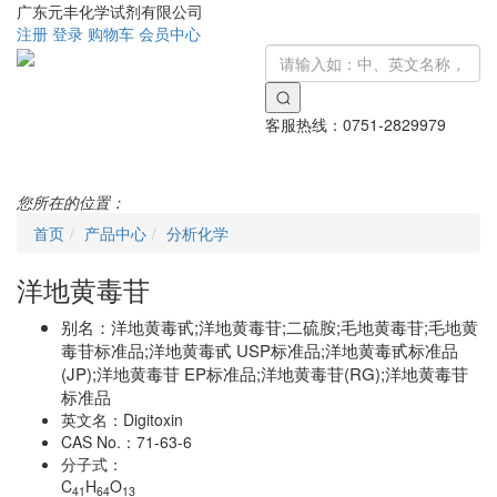
广东元丰化学试剂有限公司
注册
登录
购物车
会员中心
客服热线：
0751-2829979
Toggle
navigati
您所在的位置：
首页
产品中心
分析化学
洋地黄毒苷
别名：
洋地黄毒甙;洋地黄毒苷;二硫胺;毛地黄毒苷;毛地黄
毒苷标准品;洋地黄毒甙 USP标准品;洋地黄毒甙标准品
(JP);洋地黄毒苷 EP标准品;洋地黄毒苷(RG);洋地黄毒苷
标准品
英文名：
Digitoxin
CAS No.：
71-63-6
分子式：
C
H
O
41
64
13