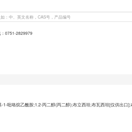
线：
0751-2829979
-丙基-1-吡咯烷乙酰胺;1.2-丙二醇(丙二醇);布立西坦;布瓦西坦[仅供出口]