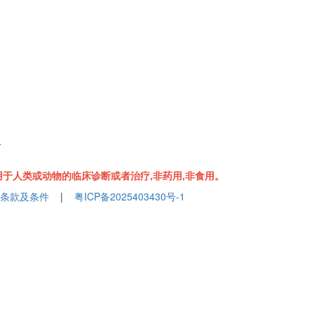
组
于人类或动物的临床诊断或者治疗,非药用,非食用。
条款及条件
|
粤ICP备2025403430号-1