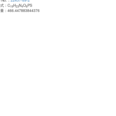
 No.：
22457-89-2
酰胺
子式：
C
H
N
O
PS
CAS No.：
500
19
23
4
6
子量：
466.447883844376
分子式：
C
H
18
分子量：
483.