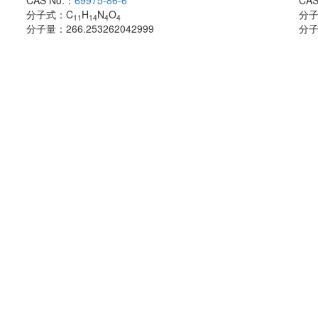
CAS No.：
69975-86-6
CAS
分子式：
C
H
N
O
分
11
14
4
4
分子量：
266.253262042999
分