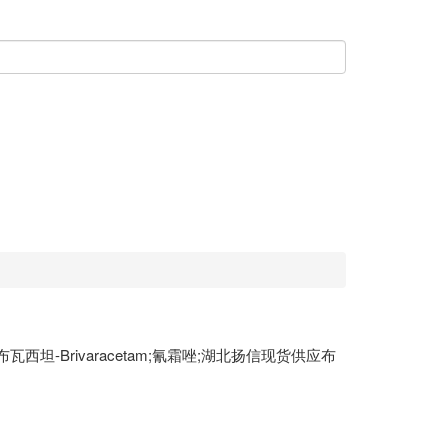
;布瓦西坦-Brivaracetam;氰霜唑;湖北扬信现货供应布