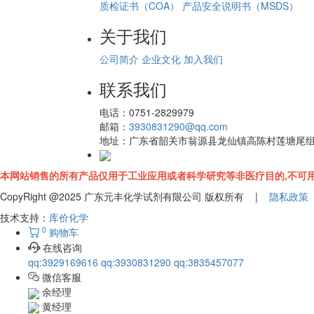
质检证书（COA）
产品安全说明书（MSDS）
关于我们
公司简介
企业文化
加入我们
联系我们
电话：
0751-2829979
邮箱：
3930831290@qq.com
地址：
广东省韶关市翁源县龙仙镇高陈村莲塘尾
本网站销售的所有产品仅用于工业应用或者科学研究等非医疗目的,不可用
CopyRight @2025 广东元丰化学试剂有限公司 版权所有 |
隐私政策
技术支持：
库价化学
0
购物车
在线咨询
qq:3929169616
qq:3930831290
qq:3835457077
微信客服
余经理
黄经理