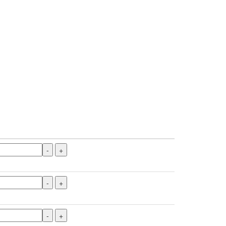
-
+
-
+
-
+