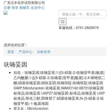
广东元丰化学试剂有限公司
注册
登录
购物车
会员中心
客服热线：
0751-2829979
Toggle
navigati
您所在的位置：
首页
产品中心
分析化学
呋喃妥因
别名：
呋喃妥因;呋喃妥英;1-[(5-硝基-2-呋喃亚甲基)氨基]
乙内酰脲;1-[[(5-硝基-2-呋喃基)亚甲基]氨基]-2,4-咪唑烷二
酮;硝基呋喃妥因;硝呋妥因;呋喃坦啶;呋喃咀啶;呋喃妥因
GMP;Nitrofurantoin 呋喃妥英;WAKO142-08731呋喃妥因
标准品;呋喃妥因 USP27;呋喃妥因 标准品;呋喃妥英 USP
标准品;骨化三醇;西咪替丁;硝基呋喃妥英;N-(5-硝基-2-呋
喃亚甲基)-1-氨基海因
英文名：
Nitrofurantoin