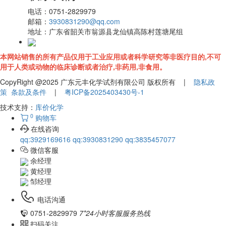
电话：
0751-2829979
邮箱：
3930831290@qq.com
地址：
广东省韶关市翁源县龙仙镇高陈村莲塘尾组
本网站销售的所有产品仅用于工业应用或者科学研究等非医疗目的,不可
用于人类或动物的临床诊断或者治疗,非药用,非食用。
CopyRight @2025 广东元丰化学试剂有限公司 版权所有 |
隐私政
策
条款及条件
|
粤ICP备2025403430号-1
技术支持：
库价化学
0
购物车
在线咨询
qq:3929169616
qq:3930831290
qq:3835457077
微信客服
余经理
黄经理
邹经理
电话沟通
0751-2829979
7*24小时客服服务热线
扫码关注