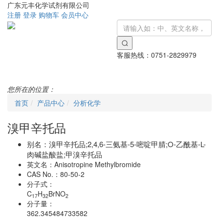
广东元丰化学试剂有限公司
注册
登录
购物车
会员中心
客服热线：
0751-2829979
Toggle
navigati
您所在的位置：
首页
产品中心
分析化学
溴甲辛托品
别名：
溴甲辛托品;2,4,6-三氨基-5-嘧啶甲腈;O-乙酰基-L-
肉碱盐酸盐;甲溴辛托品
英文名：
Anisotropine Methylbromide
CAS No.：
80-50-2
分子式：
C
H
BrNO
17
32
2
分子量：
362.345484733582