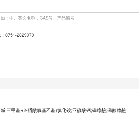
线：
0751-2829979
;三甲基-(2-膦酰氧基乙基)氯化铵;亚硫酸钙;磷膽鹼;磷酸膽鹼