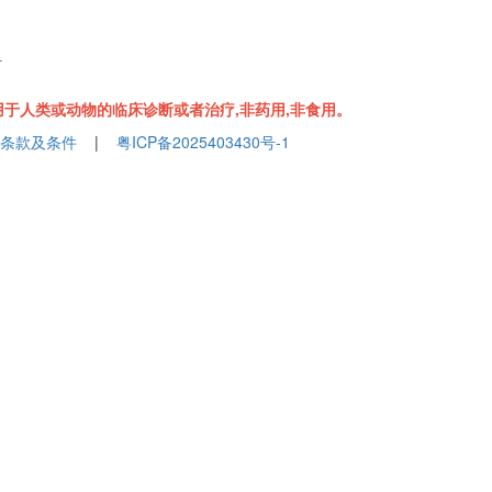
组
于人类或动物的临床诊断或者治疗,非药用,非食用。
条款及条件
|
粤ICP备2025403430号-1