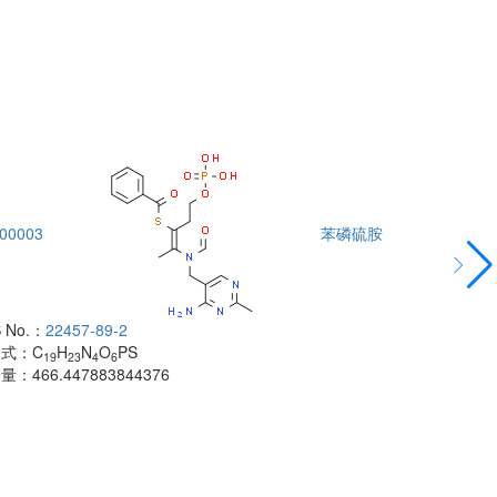
00003
苯磷硫胺
DTA00004
 No.：
22457-89-2
酰胺
子式：
C
H
N
O
PS
CAS No.：
500
19
23
4
6
子量：
466.447883844376
分子式：
C
H
18
分子量：
483.