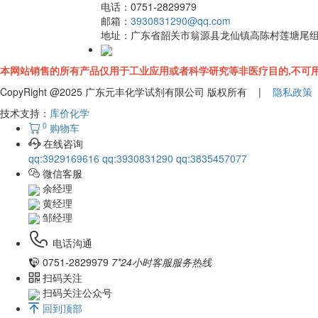
电话：
0751-2829979
邮箱：
3930831290@qq.com
地址：
广东省韶关市翁源县龙仙镇高陈村莲塘尾
本网站销售的所有产品仅用于工业应用或者科学研究等非医疗目的,不可用
CopyRight @2025 广东元丰化学试剂有限公司 版权所有 |
隐私政策
技术支持：
库价化学
0
购物车
在线咨询
qq:3929169616
qq:3930831290
qq:3835457077
微信客服
余经理
黄经理
邹经理
电话沟通
0751-2829979
7*24小时客服服务热线
扫码关注
扫码关注公众号
回到顶部