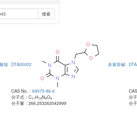
搜索
酸瑞
DTA00002
多索茶碱
DTA
CAS No.：
69975-86-6
CAS
分子式：
C
H
N
O
分
11
14
4
4
分子量：
266.253262042999
分