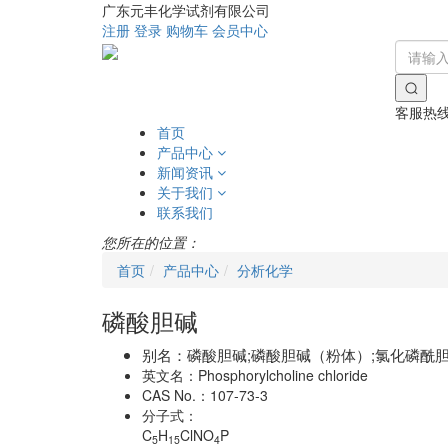
广东元丰化学试剂有限公司
注册
登录
购物车
会员中心
客服热
首页
产品中心
新闻资讯
关于我们
联系我们
您所在的位置：
首页
产品中心
分析化学
磷酸胆碱
别名：
磷酸胆碱;磷酸胆碱（粉体）;氯化磷酰胆碱
英文名：
Phosphorylcholine chloride
CAS No.：
107-73-3
分子式：
C
H
ClNO
P
5
15
4