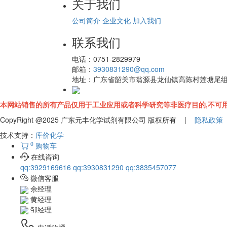
关于我们
公司简介
企业文化
加入我们
联系我们
电话：
0751-2829979
邮箱：
3930831290@qq.com
地址：
广东省韶关市翁源县龙仙镇高陈村莲塘尾
本网站销售的所有产品仅用于工业应用或者科学研究等非医疗目的,不可用
CopyRight @2025 广东元丰化学试剂有限公司 版权所有 |
隐私政策
技术支持：
库价化学
0
购物车
在线咨询
qq:3929169616
qq:3930831290
qq:3835457077
微信客服
余经理
黄经理
邹经理