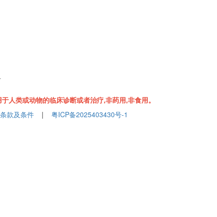
组
于人类或动物的临床诊断或者治疗,非药用,非食用。
条款及条件
|
粤ICP备2025403430号-1