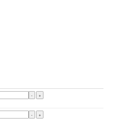
-
+
-
+