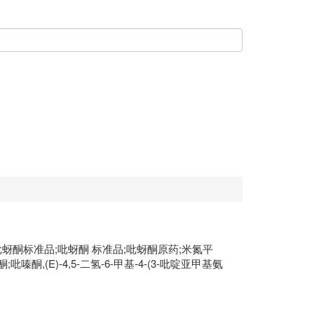
3-19971吡蚜酮标准品;吡蚜酮 标准品;吡蚜酮原药;米氮平
-3-酮;吡嗪酮,(E)-4,5-二氢-6-甲基-4-(3-吡啶亚甲基氨