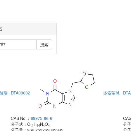
S
搜索
酸瑞
DTA00002
多索茶碱
DTA
CAS No.：
69975-86-6
CAS
分子式：
C
H
N
O
分
11
14
4
4
分子量：
266.253262042999
分