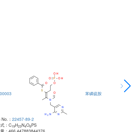
00003
苯磷硫胺
DTA00004
 No.：
22457-89-2
酰胺
子式：
C
H
N
O
PS
CAS No.：
500
19
23
4
6
子量：
466.447883844376
分子式：
C
H