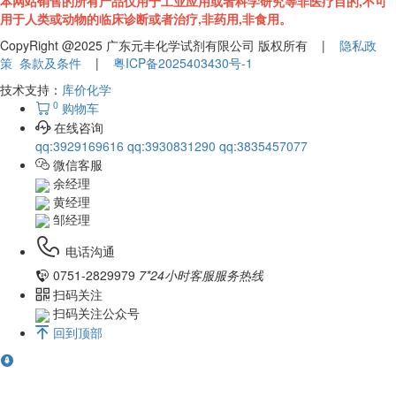
本网站销售的所有产品仅用于工业应用或者科学研究等非医疗目的,不可
用于人类或动物的临床诊断或者治疗,非药用,非食用。
CopyRight @2025 广东元丰化学试剂有限公司 版权所有 |
隐私政
策
条款及条件
|
粤ICP备2025403430号-1
技术支持：
库价化学
0
购物车
在线咨询
qq:3929169616
qq:3930831290
qq:3835457077
微信客服
余经理
黄经理
邹经理
电话沟通
0751-2829979
7*24小时客服服务热线
扫码关注
扫码关注公众号
回到顶部