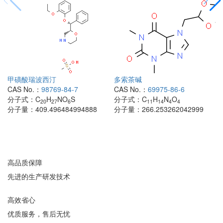
甲磺酸瑞波西汀
多索茶碱
CAS No.：
98769-84-7
CAS No.：
69975-86-6
分子式：
C
H
NO
S
分子式：
C
H
N
O
20
27
6
11
14
4
4
分子量：
409.496484994888
分子量：
266.253262042999
高品质保障
先进的生产研发技术
高效省心
优质服务，售后无忧