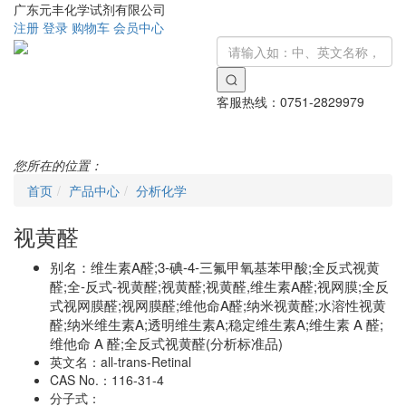
广东元丰化学试剂有限公司
注册
登录
购物车
会员中心
客服热线：
0751-2829979
Toggle
navigati
您所在的位置：
首页
产品中心
分析化学
视黄醛
别名：
维生素A醛;3-碘-4-三氟甲氧基苯甲酸;全反式视黄
醛;全-反式-视黄醛;视黄醛;视黄醛,维生素A醛;视网膜;全反
式视网膜醛;视网膜醛;维他命A醛;纳米视黄醛;水溶性视黄
醛;纳米维生素A;透明维生素A;稳定维生素A;维生素 A 醛;
维他命 A 醛;全反式视黄醛(分析标准品)
英文名：
all-trans-Retinal
CAS No.：
116-31-4
分子式：