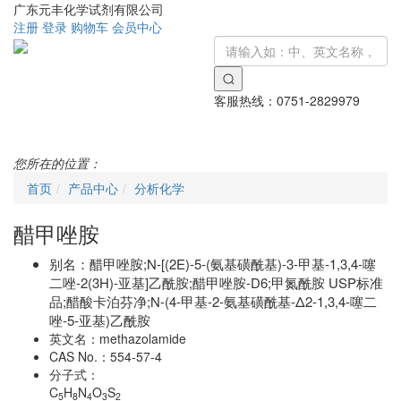
广东元丰化学试剂有限公司
注册
登录
购物车
会员中心
客服热线：
0751-2829979
Toggle
navigati
您所在的位置：
首页
产品中心
分析化学
醋甲唑胺
别名：
醋甲唑胺;N-[(2E)-5-(氨基磺酰基)-3-甲基-1,3,4-噻
二唑-2(3H)-亚基]乙酰胺;醋甲唑胺-D6;甲氮酰胺 USP标准
品;醋酸卡泊芬净;N-(4-甲基-2-氨基磺酰基-Δ2-1,3,4-噻二
唑-5-亚基)乙酰胺
英文名：
methazolamide
CAS No.：
554-57-4
分子式：
C
H
N
O
S
5
8
4
3
2