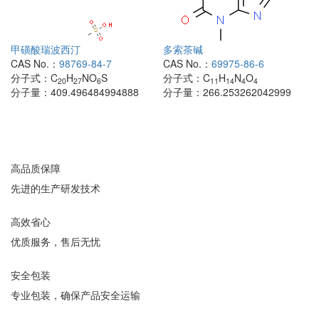
甲磺酸瑞波西汀
多索茶碱
CAS No.：
98769-84-7
CAS No.：
69975-86-6
分子式：
C
H
NO
S
分子式：
C
H
N
O
20
27
6
11
14
4
4
分子量：
409.496484994888
分子量：
266.253262042999
高品质保障
先进的生产研发技术
高效省心
优质服务，售后无忧
安全包装
专业包装，确保产品安全运输