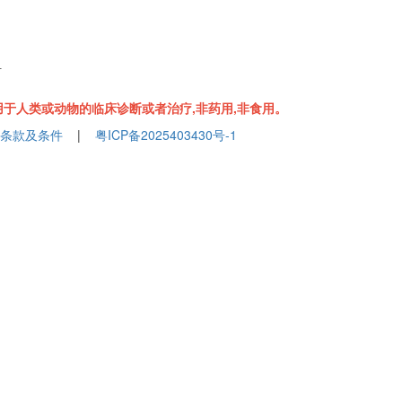
组
于人类或动物的临床诊断或者治疗,非药用,非食用。
条款及条件
|
粤ICP备2025403430号-1