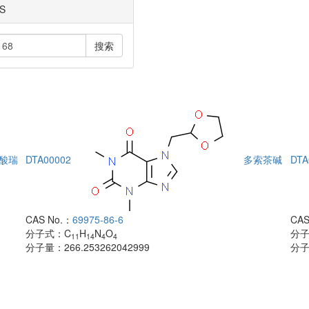
S
搜索
酸瑞
DTA00002
多索茶碱
DTA
CAS No.：
69975-86-6
CAS
分子式：
C
H
N
O
分
11
14
4
4
分子量：
266.253262042999
分