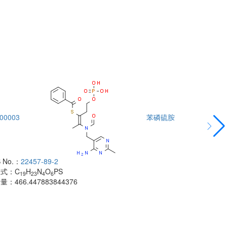
00003
苯磷硫胺
DTA00004
 No.：
22457-89-2
酰胺
子式：
C
H
N
O
PS
CAS No.：
500
19
23
4
6
子量：
466.447883844376
分子式：
C
H
18
分子量：
483.