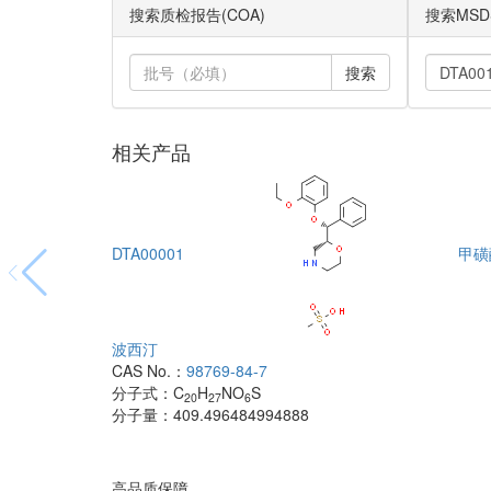
搜索质检报告(COA)
搜索MSD
搜索
相关产品
DTA00001
甲磺
波西汀
CAS No.：
98769-84-7
分子式：
C
H
NO
S
20
27
6
分子量：
409.496484994888
高品质保障