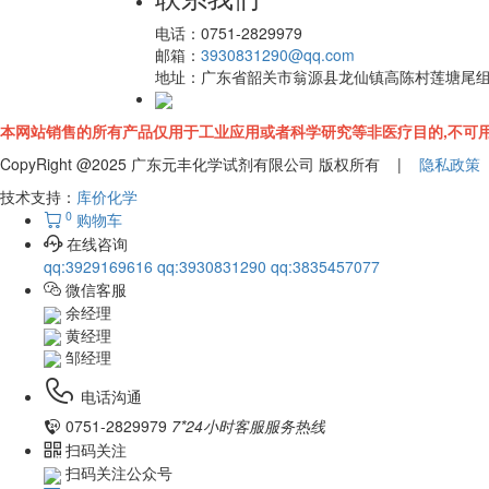
电话：
0751-2829979
邮箱：
3930831290@qq.com
地址：
广东省韶关市翁源县龙仙镇高陈村莲塘尾
本网站销售的所有产品仅用于工业应用或者科学研究等非医疗目的,不可用
CopyRight @2025 广东元丰化学试剂有限公司 版权所有 |
隐私政策
技术支持：
库价化学
0
购物车
在线咨询
qq:3929169616
qq:3930831290
qq:3835457077
微信客服
余经理
黄经理
邹经理
电话沟通
0751-2829979
7*24小时客服服务热线
扫码关注
扫码关注公众号