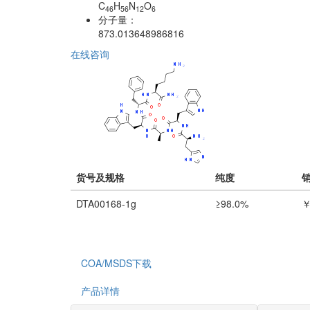
C
H
N
O
46
56
12
6
分子量：
873.013648986816
在线咨询
货号及规格
纯度
DTA00168-1g
≥98.0%
￥
COA/MSDS下载
产品详情