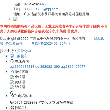
电话：
0751-2829979
邮箱：
3930831290@qq.com
地址：
广东省韶关市翁源县龙仙镇高陈村莲塘尾组
本网站销售的所有产品仅用于工业应用或者科学研究等非医疗目的,不可
用于人类或动物的临床诊断或者治疗,非药用,非食用。
CopyRight @2025 广东元丰化学试剂有限公司 版权所有 |
隐私政
策
条款及条件
|
粤ICP备2025403430号-1
技术支持：
库价化学
0
购物车
在线咨询
qq:3929169616
qq:3930831290
qq:3835457077
微信客服
余经理
黄经理
邹经理
电话沟通
0751-2829979
7*24小时客服服务热线
扫码关注