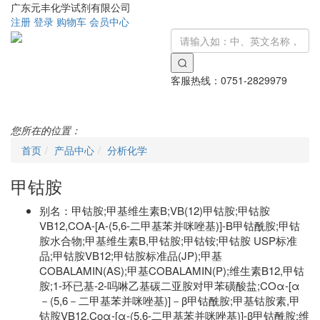
广东元丰化学试剂有限公司
注册
登录
购物车
会员中心
客服热线：
0751-2829979
Toggle
navigati
您所在的位置：
首页
产品中心
分析化学
甲钴胺
别名：
甲钴胺;甲基维生素B;VB(12)甲钴胺;甲钴胺
VB12,COΑ-[Α-(5,6-二甲基苯并咪唑基)]-Β甲钴酰胺;甲钴
胺水合物;甲基维生素B,甲钴胺;甲钴铵;甲钴胺 USP标准
品;甲钴胺VB12;甲钴胺标准品(JP);甲基
COBALAMIN(AS);甲基COBALAMIN(P);维生素B12,甲钴
胺;1-环已基-2-吗啉乙基碳二亚胺对甲苯磺酸盐;COα-[α
－(5,6－二甲基苯并咪唑基)]－β甲钴酰胺;甲基钴胺素,甲
钴胺VB12,Coα-[α-(5,6-二甲基苯并咪唑基)]-β甲钴酰胺;维