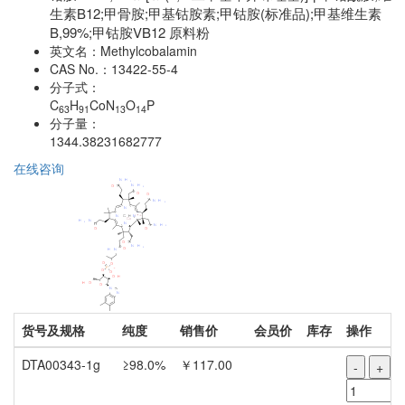
生素B12;甲骨胺;甲基钴胺素;甲钴胺(标准品);甲基维生素
B,99%;甲钴胺VB12 原料粉
英文名：
Methylcobalamin
CAS No.：
13422-55-4
分子式：
C
H
CoN
O
P
63
91
13
14
分子量：
1344.38231682777
在线咨询
货号及规格
纯度
销售价
会员价
库存
操作
DTA00343-1g
≥98.0%
￥117.00
-
+