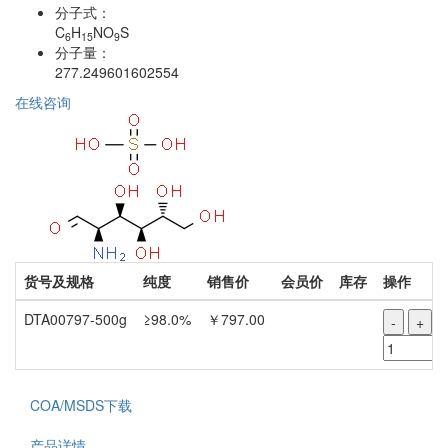
分子式：
C
H
NO
S
6
15
9
分子量：
277.249601602554
在线咨询
货号及规格
纯度
销售价
会员价
库存
操作
DTA00797-500g
≥98.0%
￥797.00
-
+
COA/MSDS下载
产品详情