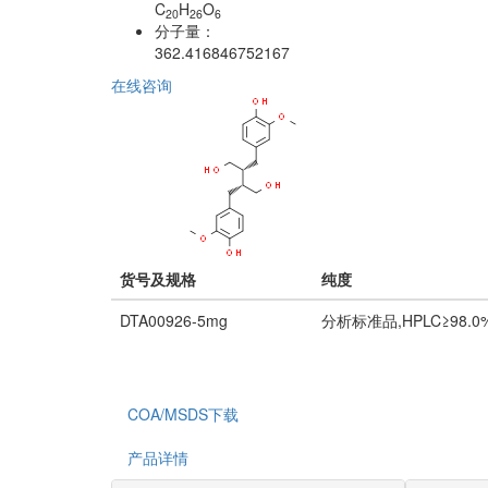
C
H
O
20
26
6
分子量：
362.416846752167
在线咨询
货号及规格
纯度
DTA00926-5mg
分析标准品,HPLC≥98.0
COA/MSDS下载
产品详情