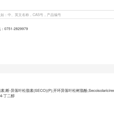
线：
0751-2829979
断-异落叶松脂素(SECO)(P);开环异落叶松树脂酚,Secoisolarici
1,4-丁二醇