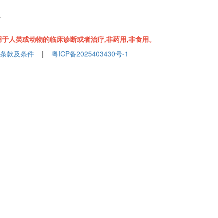
组
于人类或动物的临床诊断或者治疗,非药用,非食用。
条款及条件
|
粤ICP备2025403430号-1