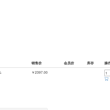
销售价
会员价
库存
操
%
￥2397.00