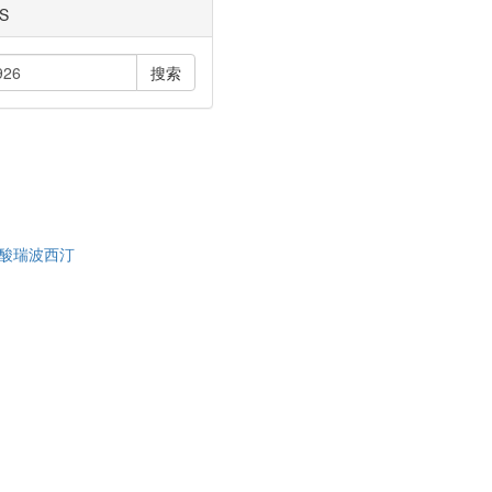
S
搜索
酸瑞波西汀