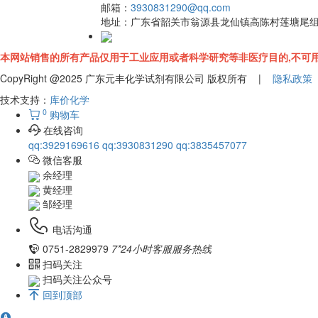
邮箱：
3930831290@qq.com
地址：
广东省韶关市翁源县龙仙镇高陈村莲塘尾
本网站销售的所有产品仅用于工业应用或者科学研究等非医疗目的,不可用
CopyRight @2025 广东元丰化学试剂有限公司 版权所有 |
隐私政策
技术支持：
库价化学
0
购物车
在线咨询
qq:3929169616
qq:3930831290
qq:3835457077
微信客服
余经理
黄经理
邹经理
电话沟通
0751-2829979
7*24小时客服服务热线
扫码关注
扫码关注公众号
回到顶部