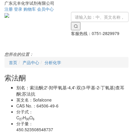
广东元丰化学试剂有限公司
注册
登录
购物车
会员中心
客服热线：
0751-2829979
Toggle
navigati
您所在的位置：
首页
产品中心
分析化学
索法酮
别名：
索法酮;2'-羟甲氧基-4,4'-双(3-甲基-2-丁氧基)查耳
酮;苏法抗
英文名：
Sofalcone
CAS No.：
64506-49-6
分子式：
C
H
O
27
30
6
分子量：
450.523508548737