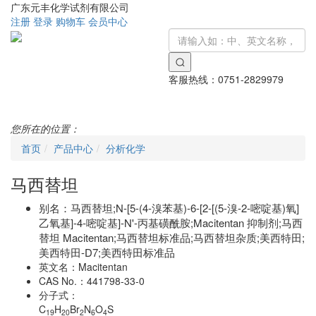
广东元丰化学试剂有限公司
注册
登录
购物车
会员中心
客服热线：
0751-2829979
Toggle
navigati
您所在的位置：
首页
产品中心
分析化学
马西替坦
别名：
马西替坦;N-[5-(4-溴苯基)-6-[2-[(5-溴-2-嘧啶基)氧]
乙氧基]-4-嘧啶基]-N'-丙基磺酰胺;Macitentan 抑制剂;马西
替坦 Macitentan;马西替坦标准品;马西替坦杂质;美西特田;
美西特田-D7;美西特田标准品
英文名：
Macitentan
CAS No.：
441798-33-0
分子式：
C
H
Br
N
O
S
19
20
2
6
4