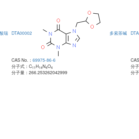
酸瑞
DTA00002
多索茶碱
DTA
CAS No.：
69975-86-6
CAS
分子式：
C
H
N
O
分
11
14
4
4
分子量：
266.253262042999
分