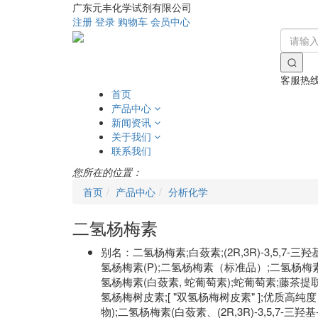
广东元丰化学试剂有限公司
注册
登录
购物车
会员中心
客服热
首页
产品中心
新闻资讯
关于我们
联系我们
您所在的位置：
首页
产品中心
分析化学
二氢杨梅素
别名：
二氢杨梅素;白蔹素;(2R,3R)-3,5,7-三
氢杨梅素(P);二氢杨梅素（标准品）;二氢杨梅素,Di
氢杨梅素(白蔹素, 蛇葡萄素);蛇葡萄素;藤茶提取物;(2R,3
氢杨梅树皮素;[ "双氢杨梅树皮素" ];优质
物);二氢杨梅素(白蔹素、(2R,3R)-3,5,7-三