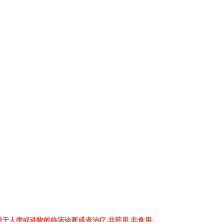
组
于人类或动物的临床诊断或者治疗,非药用,非食用。