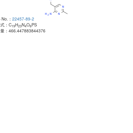
 No.：
22457-89-2
酰胺
子式：
C
H
N
O
PS
CAS No.：
500
19
23
4
6
子量：
466.447883844376
分子式：
C
H
18
分子量：
483.