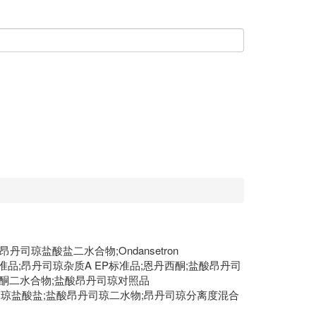
;昂丹司琼盐酸盐二水合物;Ondansetron
EP标准品;昂丹司琼杂质A EP标准品;恩丹西酮;盐酸昂丹司
蒽丹西酮二水合物;盐酸昂丹司琼对照品
昂达司琼;昂丹司琼盐酸盐;盐酸昂丹司琼二水物;昂丹司琼分离度混合