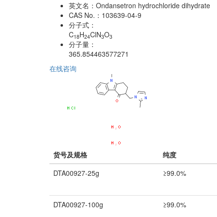
英文名：
Ondansetron hydrochloride dihydrate
CAS No.：
103639-04-9
分子式：
C
H
ClN
O
18
24
3
3
分子量：
365.854463577271
在线咨询
货号及规格
纯度
DTA00927-25g
≥99.0%
DTA00927-100g
≥99.0%