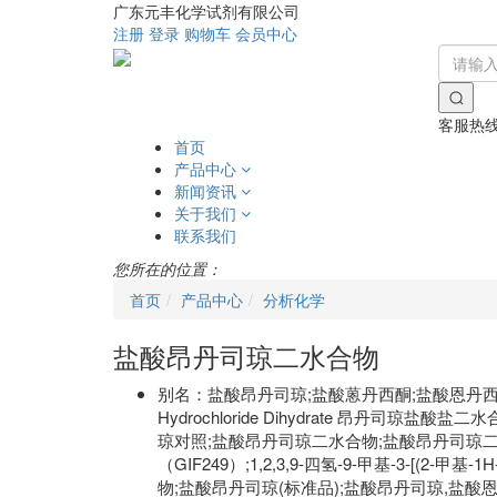
广东元丰化学试剂有限公司
注册
登录
购物车
会员中心
客服热
首页
产品中心
新闻资讯
关于我们
联系我们
您所在的位置：
首页
产品中心
分析化学
盐酸昂丹司琼二水合物
别名：
盐酸昂丹司琼;盐酸蒽丹西酮;盐酸恩丹西酮;1,2
Hydrochloride Dihydrate 昂丹
琼对照;盐酸昂丹司琼二水合物;盐酸昂丹司琼二水合物
（GIF249）;1,2,3,9-四氢-9-甲基-3-
物;盐酸昂丹司琼(标准品);盐酸昂丹司琼,盐酸