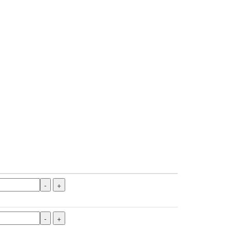
-
+
-
+