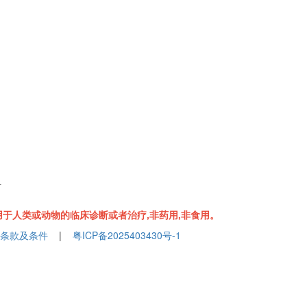
组
于人类或动物的临床诊断或者治疗,非药用,非食用。
条款及条件
|
粤ICP备2025403430号-1