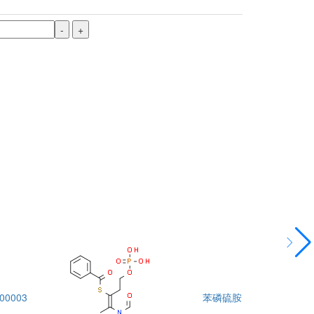
-
+
00003
苯磷硫胺
DTA00004