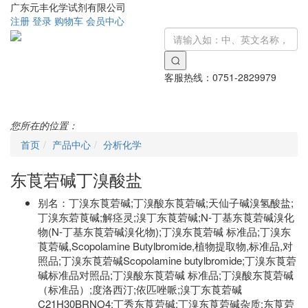
广东元丰化学试剂有限公司
注册
登录
购物车
会员中心
客服热线：
0751-2829979
Toggle
navigati
您所在的位置：
首页
产品中心
分析化学
东莨菪碱丁溴酸盐
别名：
丁溴东莨菪碱;丁溴酸东莨菪碱;天仙子碱溴氢酸盐;
丁溴东菪莨碱;解痉灵;溴丁东莨菪碱;N-丁基东莨菪碱溴化
物(N-丁基东莨菪碱溴化物);丁溴东莨菪碱 标准品;丁溴东
莨菪碱,Scopolamine Butylbromide,植物提取物,标准品,对
照品;丁溴东莨菪碱Scopolamine butylbromide;丁溴东莨菪
碱标准品对照品;丁溴酸东莨菪碱 标准品;丁溴酸东莨菪碱
（标准品）;度洛西汀;依匹唑哌;溴丁东莨菪碱
C21H30BRNO4;丁秀东莨菪碱;丁溴东莨菪碱杂质;东莨菪