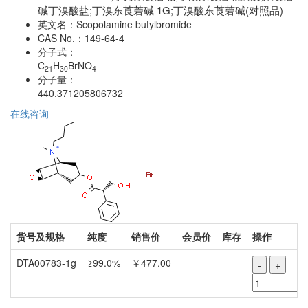
碱丁溴酸盐;丁溴东莨菪碱 1G;丁溴酸东莨菪碱(对照品)
英文名：
Scopolamine butylbromide
CAS No.：
149-64-4
分子式：
C
H
BrNO
21
30
4
分子量：
440.371205806732
在线咨询
货号及规格
纯度
销售价
会员价
库存
操作
DTA00783-1g
≥99.0%
￥477.00
-
+