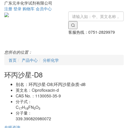
广东元丰化学试剂有限公司
注册
登录
购物车
会员中心
客服热线：
0751-2829979
Toggle
navigati
您所在的位置：
首页
产品中心
分析化学
环丙沙星-D8
别名：
环丙沙星-D8;环丙沙星杂质-d8
英文名：
Ciprofloxacin-d
CAS No.：
1130050-35-9
分子式：
C
H
FN
O
17
18
3
3
分子量：
339.390820980072
在线咨询