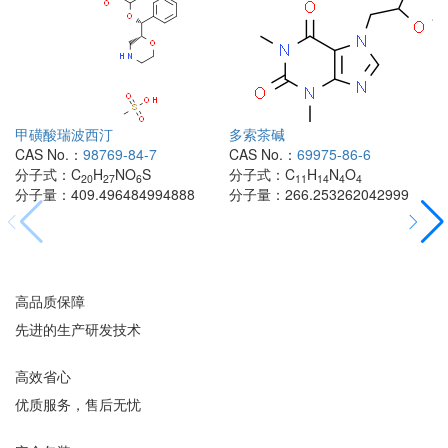
甲磺酸瑞波西汀
多索茶碱
CAS No.：
98769-84-7
CAS No.：
69975-86-6
分子式：
C
H
NO
S
分子式：
C
H
N
O
20
27
6
11
14
4
4
分子量：
409.496484994888
分子量：
266.253262042999
高品质保障
先进的生产研发技术
高效省心
优质服务，售后无忧