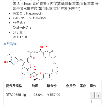
素,Sirolimus;雷帕霉素：西罗莫司;瑞帕霉素;雷帕霉素 来
源于吸水链霉菌;苯并吡喃;雷帕霉素(对照品)
英文名：
Rapamycin
CAS No.：
53123-88-9
分子式：
C
H
NO
51
79
13
分子量：
914.1719
在线咨询
货号及规格
纯度
销售价
会员价
库存
操作
DTA00655-1g
≥98.0%
￥557.00
-
+