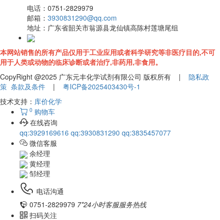
电话：
0751-2829979
邮箱：
3930831290@qq.com
地址：
广东省韶关市翁源县龙仙镇高陈村莲塘尾组
本网站销售的所有产品仅用于工业应用或者科学研究等非医疗目的,不可
用于人类或动物的临床诊断或者治疗,非药用,非食用。
CopyRight @2025 广东元丰化学试剂有限公司 版权所有 |
隐私政
策
条款及条件
|
粤ICP备2025403430号-1
技术支持：
库价化学
0
购物车
在线咨询
qq:3929169616
qq:3930831290
qq:3835457077
微信客服
余经理
黄经理
邹经理
电话沟通
0751-2829979
7*24小时客服服务热线
扫码关注