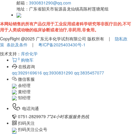
邮箱：
3930831290@qq.com
地址：
广东省韶关市翁源县龙仙镇高陈村莲塘尾组
本网站销售的所有产品仅用于工业应用或者科学研究等非医疗目的,不可
用于人类或动物的临床诊断或者治疗,非药用,非食用。
CopyRight @2025 广东元丰化学试剂有限公司 版权所有 |
隐私政
策
条款及条件
|
粤ICP备2025403430号-1
技术支持：
库价化学
0
购物车
在线咨询
qq:3929169616
qq:3930831290
qq:3835457077
微信客服
余经理
黄经理
邹经理
电话沟通
0751-2829979
7*24小时客服服务热线
扫码关注
扫码关注公众号