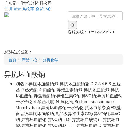
广东元丰化学试剂有限公司
注册
登录
购物车
会员中心
客服热线：
0751-2829979
Toggle
navigati
您所在的位置：
首页
产品中心
分析化学
异抗坏血酸钠
别名：
异抗坏血酸钠;D-异抗坏血酸钠盐;D-2,3,4,5,6-五羟
基-2-己烯酸-4-内酯钠;异维生素钠;D-异抗坏血酸;D-异抗
坏血酸钠;赤藻糖酸钠;异维生素C钠;异VC钠;异抗坏血酸钠
一水合物;4-硝基吡啶-N-氧化物;Sodium Isoascorbate
Monohydrate 异抗坏血酸钠一水合物;抗坏血酸杂质F钠盐;
食品级异抗坏血酸钠;食品级异维生素C钠(异VC钠);异VC
钠 异抗坏血酸钠;异VC钠（D- 异抗坏血酸钠）;异抗坏血
酸;异抗坏血酸钠 异VC钠;D（-）异抗坏血酸;D-异抗坏血