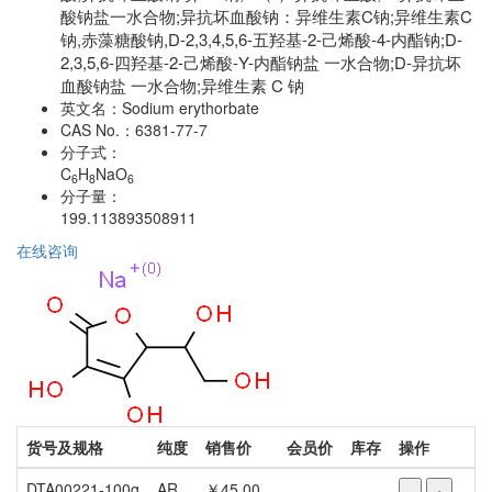
酸钠盐一水合物;异抗坏血酸钠：异维生素C钠;异维生素C
钠,赤藻糖酸钠,D-2,3,4,5,6-五羟基-2-己烯酸-4-内酯钠;D-
2,3,5,6-四羟基-2-己烯酸-Y-内酯钠盐 一水合物;D-异抗坏
血酸钠盐 一水合物;异维生素 C 钠
英文名：
Sodium erythorbate
CAS No.：
6381-77-7
分子式：
C
H
NaO
6
8
6
分子量：
199.113893508911
在线咨询
货号及规格
纯度
销售价
会员价
库存
操作
DTA00221-100g
AR
￥45.00