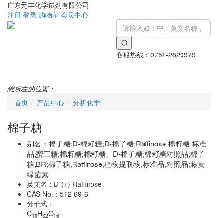
广东元丰化学试剂有限公司
注册
登录
购物车
会员中心
客服热线：
0751-2829979
Toggle
navigati
您所在的位置：
首页
产品中心
分析化学
棉子糖
别名：
棉子糖;D-棉籽糖;D-棉子糖;Raffinose 棉籽糖 标准
品;蜜三糖;棉籽糖;棉籽糖、D-棉子糖;棉籽糖对照品;棉子
糖,BR;棉子糖,Raffinose,植物提取物,标准品,对照品;藤黄
绿菌素
英文名：
D-(+)-Raffinose
CAS No.：
512-69-6
分子式：
C
H
O
18
32
16