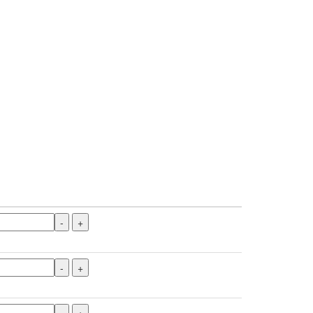
-
+
-
+