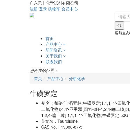
广东元丰化学试剂有限公司
注册
登录
购物车
会员中心
客服热
首页
产品中心
新闻资讯
关于我们
联系我们
您所在的位置：
首页
产品中心
分析化学
牛磺罗定
别名：
都洛宁;滔罗林;牛磺罗定;1,1,1',1'-四
二氧化物);4,4'-亚甲双[四氢-2H-1,2,4-噻二嗪];4
1,2,4-噻二嗪] 1,1,1',1'-四氧化物;牛磺罗定 50G
英文名：
Taurolidine
CAS No.：
19388-87-5