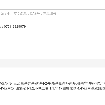
线：
0751-2829979
氧化物;N-[3-(三乙氧基硅基)丙基]-2-甲酯基氮杂环丙烷;都洛宁,牛磺罗定;滔罗
,4′-亚甲双[四氢-2H-1,2,4-噻二嗪]1,1,1′,1′-四氧化物;4,4′-亚甲基双(四