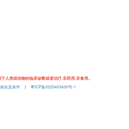
组
于人类或动物的临床诊断或者治疗,非药用,非食用。
条款及条件
|
粤ICP备2025403430号-1