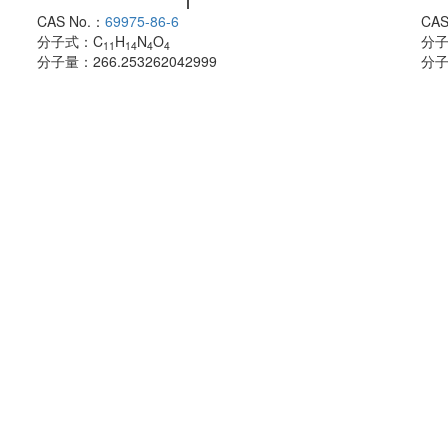
CAS No.：
69975-86-6
CAS
分子式：
C
H
N
O
分
11
14
4
4
分子量：
266.253262042999
分