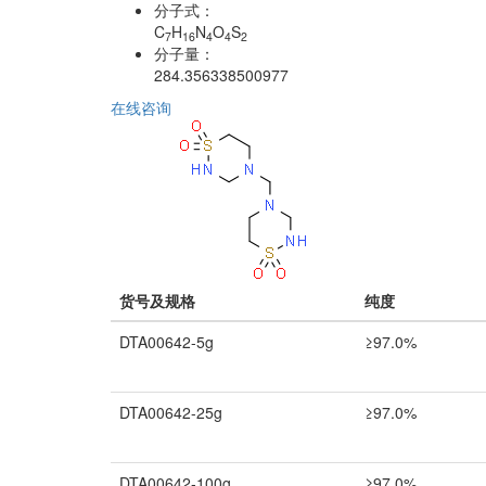
分子式：
C
H
N
O
S
7
16
4
4
2
分子量：
284.356338500977
在线咨询
货号及规格
纯度
DTA00642-5g
≥97.0%
DTA00642-25g
≥97.0%
DTA00642-100g
≥97.0%