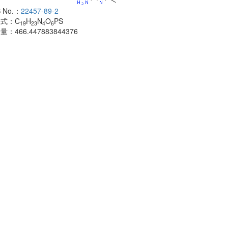
 No.：
22457-89-2
酰胺
子式：
C
H
N
O
PS
CAS No.：
500
19
23
4
6
子量：
466.447883844376
分子式：
C
H
18
分子量：
483.