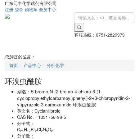
广东元丰化学试剂有限公司
注册
登录
购物车
会员中心
客服热线：
0751-2829979
Toggle
navigati
您所在的位置：
首页
产品中心
分析化学
环溴虫酰胺
别名：
5-bromo-N-[2-bromo-4-chloro-6-(1-
cyclopropylethylcarbamoyl)phenyl]-2-(3-chloropyridin-2-
yl)pyrazole-3-carboxamide;环溴虫酰胺
英文名：
Cyclaniliprole
CAS No.：
1031756-98-5
分子式：
C
H
Br
Cl
N
O
21
17
2
2
5
2
分子量：