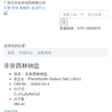
广东元丰化学试剂有限公司
注册
登录
购物车
会员中心
客服热线：
0751-2829979
Toggle
navigati
您所在的位置：
首页
产品中心
分析化学
非奈西林钠盐
别名：
非奈西林钠盐
英文名：
Phenethicillin Sodium Salt (>80%)
CAS No.：
30302-52-4
分子式：
C
H
N
NaO
S
17
19
2
5
分子量：
386.40
在线咨询