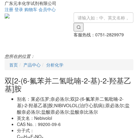
广东元丰化学试剂有限公司
注册
登录
购物车
会员中心
客服热线：
0751-2829979
Toggle
navigati
您所在的位置：
首页
产品中心
分析化学
双[2-(6-氟苯并二氢吡喃-2-基)-2-羟基乙
基]胺
别名：
莱必伍罗;奈必洛尔;双[2-(6-氟苯并二氢吡喃-2-
基)-2-羟基乙基]胺;NIBIVOLOL(治疗心肌病);萘必洛尔;盐
酸奈必洛尔;盐酸萘必洛尔;盐酸奈比洛尔
英文名：
Nebivolol
CAS No.：
99200-09-6
分子式：
C
H
F
NO
22
25
2
4