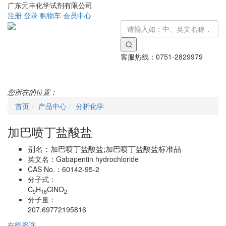
广东元丰化学试剂有限公司
注册
登录
购物车
会员中心
客服热线：
0751-2829979
Toggle
navigati
您所在的位置：
首页
产品中心
分析化学
加巴喷丁盐酸盐
别名：
加巴喷丁盐酸盐;加巴喷丁盐酸盐标准品
英文名：
Gabapentin hydrochloride
CAS No.：
60142-95-2
分子式：
C
H
ClNO
9
18
2
分子量：
207.69772195816
在线咨询