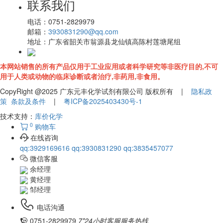
联系我们
电话：
0751-2829979
邮箱：
3930831290@qq.com
地址：
广东省韶关市翁源县龙仙镇高陈村莲塘尾组
本网站销售的所有产品仅用于工业应用或者科学研究等非医疗目的,不可
用于人类或动物的临床诊断或者治疗,非药用,非食用。
CopyRight @2025 广东元丰化学试剂有限公司 版权所有 |
隐私政
策
条款及条件
|
粤ICP备2025403430号-1
技术支持：
库价化学
0
购物车
在线咨询
qq:3929169616
qq:3930831290
qq:3835457077
微信客服
余经理
黄经理
邹经理
电话沟通
0751-2829979
7*24小时客服服务热线