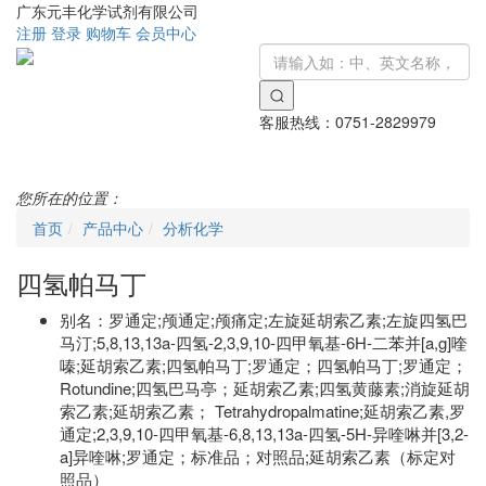
广东元丰化学试剂有限公司
注册
登录
购物车
会员中心
客服热线：
0751-2829979
Toggle
navigati
您所在的位置：
首页
产品中心
分析化学
四氢帕马丁
别名：
罗通定;颅通定;颅痛定;左旋延胡索乙素;左旋四氢巴
马汀;5,8,13,13a-四氢-2,3,9,10-四甲氧基-6H-二苯并[a,g]喹
嗪;延胡索乙素;四氢帕马丁;罗通定；四氢帕马丁;罗通定；
Rotundine;四氢巴马亭；延胡索乙素;四氢黄藤素;消旋延胡
索乙素;延胡索乙素； Tetrahydropalmatine;延胡索乙素,罗
通定;2,3,9,10-四甲氧基-6,8,13,13a-四氢-5H-异喹啉并[3,2-
a]异喹啉;罗通定；标准品；对照品;延胡索乙素（标定对
照品）