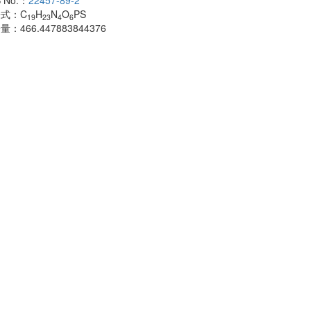
 No.：
22457-89-2
酰胺
子式：
C
H
N
O
PS
CAS No.：
500
19
23
4
6
子量：
466.447883844376
分子式：
C
H
18
分子量：
483.