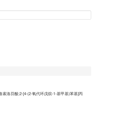
索洛芬酸;2-[4-(2-氧代环戊烷-1-基甲基)苯基]丙