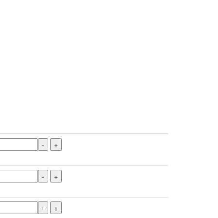
-
+
-
+
-
+