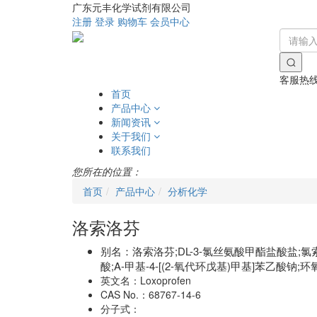
广东元丰化学试剂有限公司
注册
登录
购物车
会员中心
客服热
首页
产品中心
新闻资讯
关于我们
联系我们
您所在的位置：
首页
产品中心
分析化学
洛索洛芬
别名：
洛索洛芬;DL-3-氯丝氨酸甲酯盐酸盐;氯索洛
酸;Α-甲基-4-[(2-氧代环戊基)甲基]苯乙酸钠;环
英文名：
Loxoprofen
CAS No.：
68767-14-6
分子式：