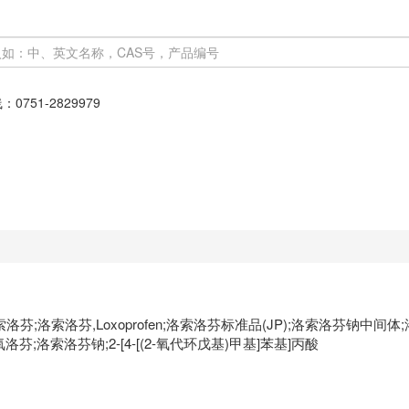
线：
0751-2829979
芬;洛索洛芬,Loxoprofen;洛索洛芬标准品(JP);洛索洛芬钠中间体;洛
氧洛芬;洛索洛芬钠;2-[4-[(2-氧代环戊基)甲基]苯基]丙酸