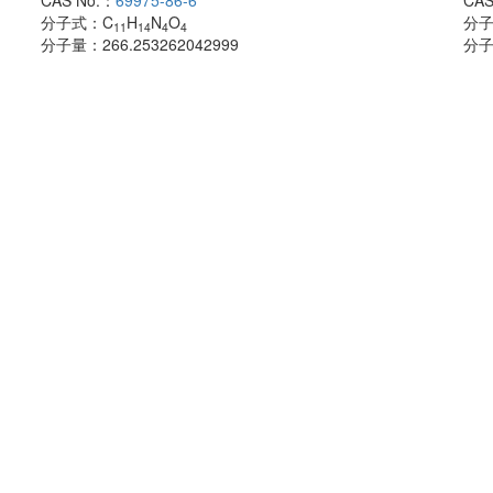
CAS No.：
69975-86-6
CAS
分子式：
C
H
N
O
分
11
14
4
4
分子量：
266.253262042999
分