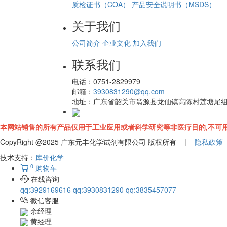
质检证书（COA）
产品安全说明书（MSDS）
关于我们
公司简介
企业文化
加入我们
联系我们
电话：
0751-2829979
邮箱：
3930831290@qq.com
地址：
广东省韶关市翁源县龙仙镇高陈村莲塘尾
本网站销售的所有产品仅用于工业应用或者科学研究等非医疗目的,不可用
CopyRight @2025 广东元丰化学试剂有限公司 版权所有 |
隐私政策
技术支持：
库价化学
0
购物车
在线咨询
qq:3929169616
qq:3930831290
qq:3835457077
微信客服
余经理
黄经理