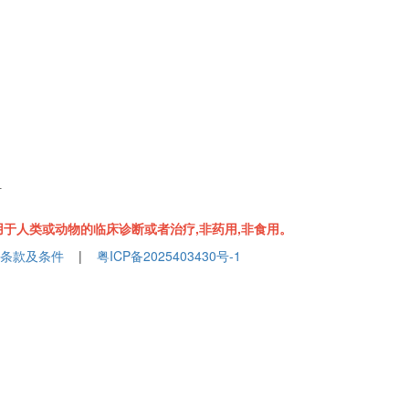
组
于人类或动物的临床诊断或者治疗,非药用,非食用。
条款及条件
|
粤ICP备2025403430号-1