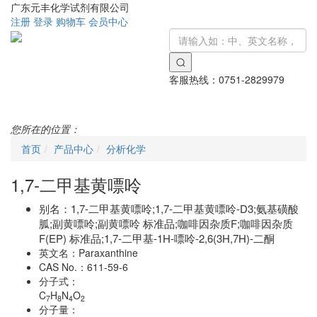
广东元丰化学试剂有限公司
注册
登录
购物车
会员中心
客服热线：
0751-2829979
Toggle
navigati
您所在的位置：
首页
产品中心
分析化学
1,7-二甲基黄嘌呤
别名：
1,7-二甲基黄嘌呤;1,7-二甲基黄嘌呤-D3;氨基磺酸
胍;副黄嘌呤;副黄嘌呤 标准品;咖啡因杂质F;咖啡因杂质
F(EP) 标准品;1,7-二甲基-1H-嘌呤-2,6(3H,7H)-二酮
英文名：
Paraxanthine
CAS No.：
611-59-6
分子式：
C
H
N
O
7
8
4
2
分子量：