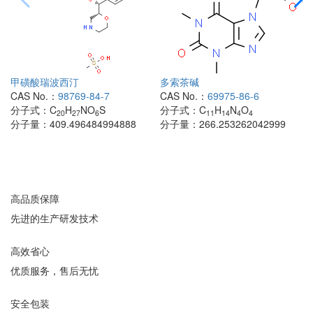
甲磺酸瑞波西汀
多索茶碱
CAS No.：
98769-84-7
CAS No.：
69975-86-6
分子式：
C
H
NO
S
分子式：
C
H
N
O
20
27
6
11
14
4
4
分子量：
409.496484994888
分子量：
266.253262042999
高品质保障
先进的生产研发技术
高效省心
优质服务，售后无忧
安全包装