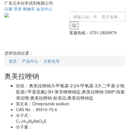
广东元丰化学试剂有限公司
注册
登录
购物车
会员中心
客服热线：
0751-2829979
Toggle
navigati
您所在的位置：
首页
产品中心
分析化学
奥美拉唑钠
别名：
奥美拉唑钠;5-甲氧基-2-[(4-甲氧基-3,5-二甲基-2-吡
啶基)-甲基亚砜]-3H-苯并咪唑钠盐;奥美拉唑钠 GMP;埃索
美拉唑;奥美拉唑钠 标准品;奥美拉唑钠盐
英文名：
Omeprazole sodium
CAS No.：
95510-70-6
分子式：
C
H
N
NaO
S
17
19
3
3
分子量：