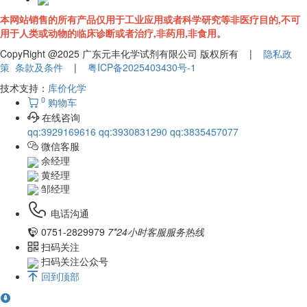
本网站销售的所有产品仅用于工业应用或者科学研究等非医疗目的,不可
用于人类或动物的临床诊断或者治疗,非药用,非食用。
CopyRight @2025 广东元丰化学试剂有限公司 版权所有 |
隐私政
策
条款及条件
|
粤ICP备2025403430号-1
技术支持：
库价化学
0
购物车
在线咨询
qq:3929169616
qq:3930831290
qq:3835457077
微信客服
余经理
黄经理
邹经理
电话沟通
0751-2829979
7*24小时客服服务热线
扫码关注
扫码关注公众号
回到顶部