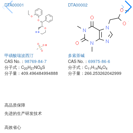
DTA00001
DTA00002
甲磺酸瑞波西汀
多索茶碱
CAS No.：
98769-84-7
CAS No.：
69975-86-6
分子式：
C
H
NO
S
分子式：
C
H
N
O
20
27
6
11
14
4
4
分子量：
409.496484994888
分子量：
266.253262042999
高品质保障
先进的生产研发技术
高效省心