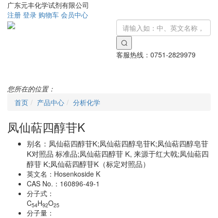
广东元丰化学试剂有限公司
注册
登录
购物车
会员中心
客服热线：
0751-2829979
Toggle
navigati
您所在的位置：
首页
产品中心
分析化学
凤仙萜四醇苷K
别名：
凤仙萜四醇苷K;凤仙萜四醇皂苷K;凤仙萜四醇皂苷
K对照品 标准品;凤仙萜四醇苷 K, 来源于红大戟;凤仙萜四
醇苷 K;凤仙萜四醇苷K（标定对照品）
英文名：
Hosenkoside K
CAS No.：
160896-49-1
分子式：
C
H
O
54
92
25
分子量：