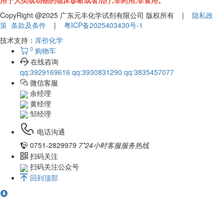
用于人类或动物的临床诊断或者治疗,非药用,非食用。
CopyRight @2025 广东元丰化学试剂有限公司 版权所有 |
隐私政
策
条款及条件
|
粤ICP备2025403430号-1
技术支持：
库价化学
0
购物车
在线咨询
qq:3929169616
qq:3930831290
qq:3835457077
微信客服
余经理
黄经理
邹经理
电话沟通
0751-2829979
7*24小时客服服务热线
扫码关注
扫码关注公众号
回到顶部