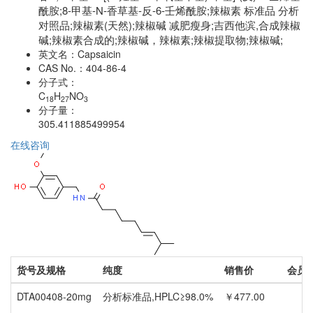
酰胺;8-甲基-N-香草基-反-6-壬烯酰胺;辣椒素 标准品 分析
对照品;辣椒素(天然);辣椒碱 减肥瘦身;吉西他滨,合成辣椒
碱;辣椒素合成的;辣椒碱，辣椒素;辣椒提取物;辣椒碱;
英文名：
Capsaicin
CAS No.：
404-86-4
分子式：
C
H
NO
18
27
3
分子量：
305.411885499954
在线咨询
货号及规格
纯度
销售价
会员
DTA00408-20mg
分析标准品,HPLC≥98.0%
￥477.00