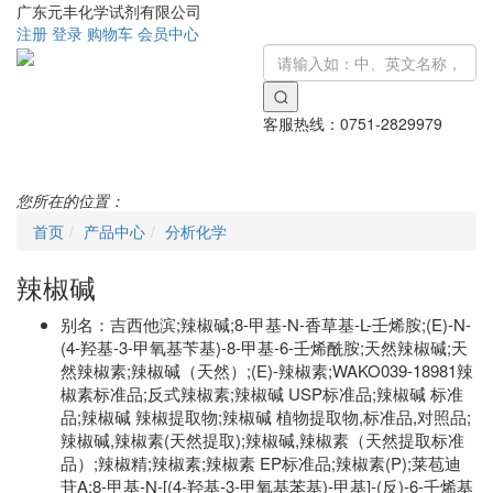
广东元丰化学试剂有限公司
注册
登录
购物车
会员中心
客服热线：
0751-2829979
Toggle
navigati
您所在的位置：
首页
产品中心
分析化学
辣椒碱
别名：
吉西他滨;辣椒碱;8-甲基-N-香草基-L-壬烯胺;(E)-N-
(4-羟基-3-甲氧基苄基)-8-甲基-6-壬烯酰胺;天然辣椒碱;天
然辣椒素;辣椒碱（天然）;(E)-辣椒素;WAKO039-18981辣
椒素标准品;反式辣椒素;辣椒碱 USP标准品;辣椒碱 标准
品;辣椒碱 辣椒提取物;辣椒碱 植物提取物,标准品,对照品;
辣椒碱,辣椒素(天然提取);辣椒碱,辣椒素（天然提取标准
品）;辣椒精;辣椒素;辣椒素 EP标准品;辣椒素(P);莱苞迪
苷A;8-甲基-N-[(4-羟基-3-甲氧基苯基)-甲基]-(反)-6-壬烯基