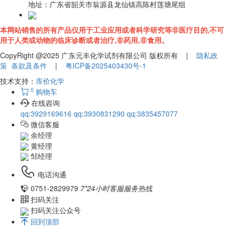
地址：
广东省韶关市翁源县龙仙镇高陈村莲塘尾组
本网站销售的所有产品仅用于工业应用或者科学研究等非医疗目的,不可
用于人类或动物的临床诊断或者治疗,非药用,非食用。
CopyRight @2025 广东元丰化学试剂有限公司 版权所有 |
隐私政
策
条款及条件
|
粤ICP备2025403430号-1
技术支持：
库价化学
0
购物车
在线咨询
qq:3929169616
qq:3930831290
qq:3835457077
微信客服
余经理
黄经理
邹经理
电话沟通
0751-2829979
7*24小时客服服务热线
扫码关注
扫码关注公众号
回到顶部