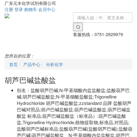
广东元丰化学试剂有限公司
注册
登录
购物车
会员中心
客服热线：
0751-2829979
Toggle
navigati
您所在的位置：
首页
产品中心
分析化学
胡芦巴碱盐酸盐
别名：
盐酸胡芦巴碱;N-甲基烟酸内盐盐酸盐;盐酸葫芦巴
碱;胡芦巴碱盐酸盐;N-甲基烟酸盐酸盐;Trigonelline
Hydrochloride 胡芦巴碱盐酸盐;zzstandard 品牌 盐酸胡芦
巴碱对照品;胡卢巴碱盐酸盐;葫芦巴碱盐酸盐;葫芦巴碱盐
酸盐 标准品;葫芦巴碱盐酸盐（标准品）;葫芦巴碱盐酸
盐,Trigonelline Hydrochloride,植物提取物,标准品,对照品;
盐酸胡芦巴碱标准品;盐酸葫芦巴碱(盐酸胡芦巴碱);盐酸葫
芦巴碱\葫芦巴碱盐酸盐、N-甲基烟酸内盐盐酸盐;胡芦巴