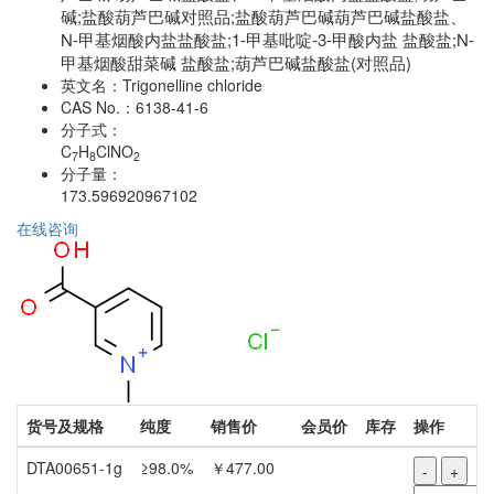
碱;盐酸葫芦巴碱对照品;盐酸葫芦巴碱葫芦巴碱盐酸盐、
N-甲基烟酸内盐盐酸盐;1-甲基吡啶-3-甲酸内盐 盐酸盐;N-
甲基烟酸甜菜碱 盐酸盐;葫芦巴碱盐酸盐(对照品)
英文名：
Trigonelline chloride
CAS No.：
6138-41-6
分子式：
C
H
ClNO
7
8
2
分子量：
173.596920967102
在线咨询
货号及规格
纯度
销售价
会员价
库存
操作
DTA00651-1g
≥98.0%
￥477.00
-
+