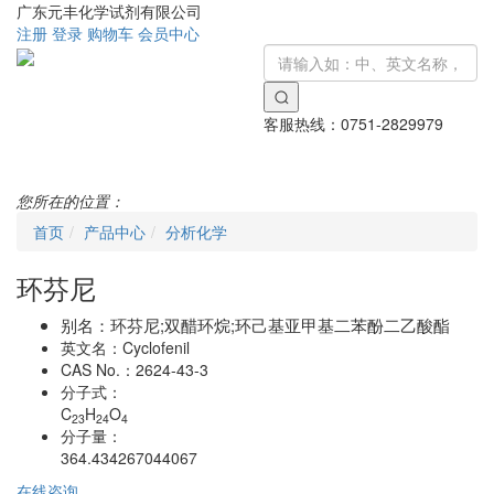
广东元丰化学试剂有限公司
注册
登录
购物车
会员中心
客服热线：
0751-2829979
Toggle
navigati
您所在的位置：
首页
产品中心
分析化学
环芬尼
别名：
环芬尼;双醋环烷;环己基亚甲基二苯酚二乙酸酯
英文名：
Cyclofenil
CAS No.：
2624-43-3
分子式：
C
H
O
23
24
4
分子量：
364.434267044067
在线咨询