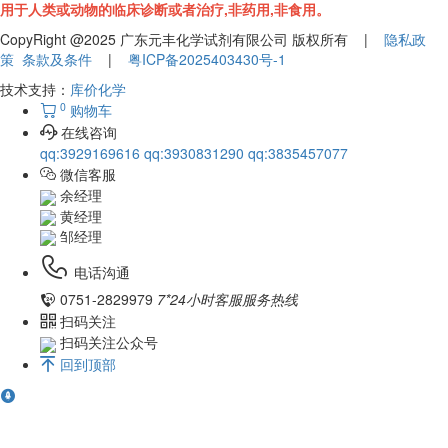
用于人类或动物的临床诊断或者治疗,非药用,非食用。
CopyRight @2025 广东元丰化学试剂有限公司 版权所有 |
隐私政
策
条款及条件
|
粤ICP备2025403430号-1
技术支持：
库价化学
0
购物车
在线咨询
qq:3929169616
qq:3930831290
qq:3835457077
微信客服
余经理
黄经理
邹经理
电话沟通
0751-2829979
7*24小时客服服务热线
扫码关注
扫码关注公众号
回到顶部