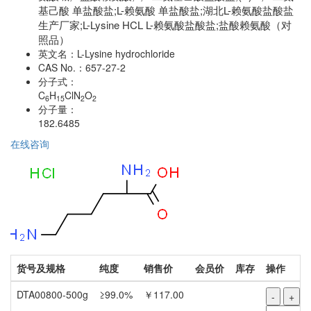
基己酸 单盐酸盐;L-赖氨酸 单盐酸盐;湖北L-赖氨酸盐酸盐
生产厂家;L-Lysine HCL L-赖氨酸盐酸盐;盐酸赖氨酸（对
照品）
英文名：
L-Lysine hydrochloride
CAS No.：
657-27-2
分子式：
C
H
ClN
O
6
15
2
2
分子量：
182.6485
在线咨询
货号及规格
纯度
销售价
会员价
库存
操作
DTA00800-500g
≥99.0%
￥117.00
-
+