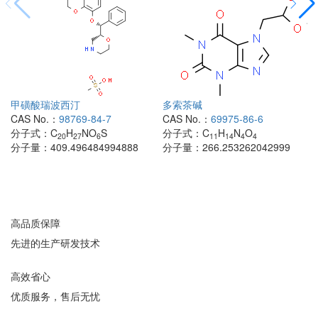
甲磺酸瑞波西汀
多索茶碱
CAS No.：
98769-84-7
CAS No.：
69975-86-6
分子式：
C
H
NO
S
分子式：
C
H
N
O
20
27
6
11
14
4
4
分子量：
409.496484994888
分子量：
266.253262042999
高品质保障
先进的生产研发技术
高效省心
优质服务，售后无忧