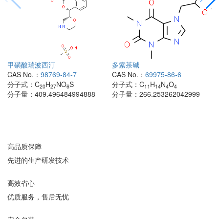
甲磺酸瑞波西汀
多索茶碱
CAS No.：
98769-84-7
CAS No.：
69975-86-6
分子式：
C
H
NO
S
分子式：
C
H
N
O
20
27
6
11
14
4
4
分子量：
409.496484994888
分子量：
266.253262042999
高品质保障
先进的生产研发技术
高效省心
优质服务，售后无忧