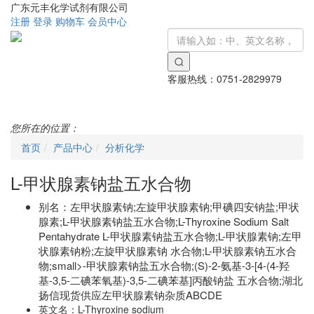
广东元丰化学试剂有限公司
注册
登录
购物车
会员中心
客服热线：
0751-2829979
Toggle
navigati
您所在的位置：
首页
产品中心
分析化学
L-甲状腺素钠盐五水合物
别名：
左甲状腺素钠;左旋甲状腺素钠;甲碘四安钠盐;甲状
腺素;L-甲状腺素钠盐五水合物;L-Thyroxine Sodium Salt
Pentahydrate L-甲状腺素钠盐五水合物;L-甲状腺素钠;左甲
状腺素钠粉;左旋甲状腺素钠 水合物;L-甲状腺素钠五水合
物;small>-甲状腺素钠盐五水合物;(S)-2-氨基-3-[4-(4-羟
基-3,5-二碘苯氧基)-3,5-二碘苯基]丙酸钠盐 五水合物;湖北
扬信现货供应左甲状腺素钠杂质ABCDE
英文名：
L-Thyroxine sodium