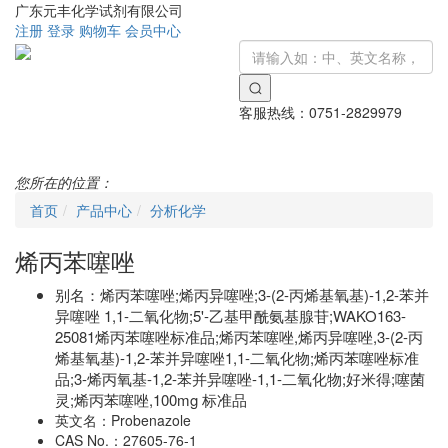
广东元丰化学试剂有限公司
注册
登录
购物车
会员中心
客服热线：
0751-2829979
Toggle
navigati
您所在的位置：
首页
产品中心
分析化学
烯丙苯噻唑
别名：
烯丙苯噻唑;烯丙异噻唑;3-(2-丙烯基氧基)-1,2-苯并
异噻唑 1,1-二氧化物;5'-乙基甲酰氨基腺苷;WAKO163-
25081烯丙苯噻唑标准品;烯丙苯噻唑,烯丙异噻唑,3-(2-丙
烯基氧基)-1,2-苯并异噻唑1,1-二氧化物;烯丙苯噻唑标准
品;3-烯丙氧基-1,2-苯并异噻唑-1,1-二氧化物;好米得;噻菌
灵;烯丙苯噻唑,100mg 标准品
英文名：
Probenazole
CAS No.：
27605-76-1