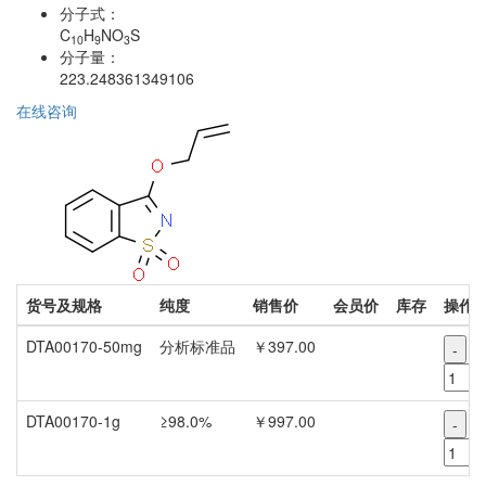
分子式：
C
H
NO
S
10
9
3
分子量：
223.248361349106
在线咨询
货号及规格
纯度
销售价
会员价
库存
操作
DTA00170-50mg
分析标准品
￥397.00
-
DTA00170-1g
≥98.0%
￥997.00
-