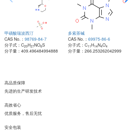
甲磺酸瑞波西汀
多索茶碱
CAS No.：
98769-84-7
CAS No.：
69975-86-6
分子式：
C
H
NO
S
分子式：
C
H
N
O
20
27
6
11
14
4
4
分子量：
409.496484994888
分子量：
266.253262042999
高品质保障
先进的生产研发技术
高效省心
优质服务，售后无忧
安全包装