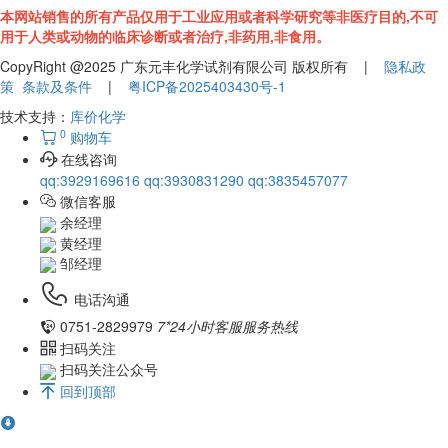
本网站销售的所有产品仅用于工业应用或者科学研究等非医疗目的,不可
用于人类或动物的临床诊断或者治疗,非药用,非食用。
CopyRight @2025 广东元丰化学试剂有限公司 版权所有 |
隐私政
策
条款及条件
|
粤ICP备2025403430号-1
技术支持：
库价化学
0
购物车
在线咨询
qq:3929169616
qq:3930831290
qq:3835457077
微信客服
余经理
黄经理
邹经理
电话沟通
0751-2829979
7*24小时客服服务热线
扫码关注
扫码关注公众号
回到顶部