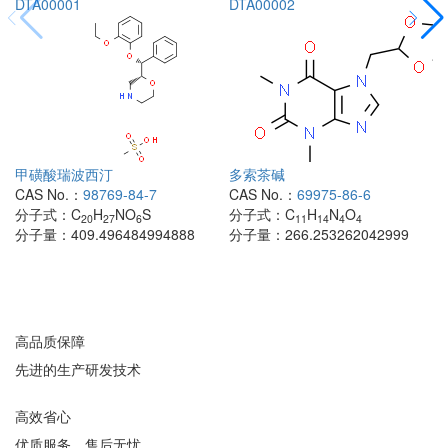
DTA00001
DTA00002
甲磺酸瑞波西汀
多索茶碱
CAS No.：
98769-84-7
CAS No.：
69975-86-6
分子式：
C
H
NO
S
分子式：
C
H
N
O
20
27
6
11
14
4
4
分子量：
409.496484994888
分子量：
266.253262042999
高品质保障
先进的生产研发技术
高效省心
优质服务，售后无忧