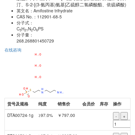
汀、S-2-[(3-氨丙基)氨基]乙硫醇二氢磷酸酯、依硫磷酸)
英文名：
Amifostine trihydrate
CAS No.：
112901-68-5
分子式：
C
H
N
O
PS
5
21
2
6
分子量：
268.268801450729
在线咨询
货号及规格
纯度
销售价
会员价
库存
操作
DTA00724-1g
≥97.0%
￥797.00
-
+