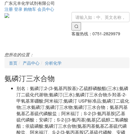
广东元丰化学试剂有限公司
注册
登录
购物车
会员中心
客服热线：
0751-2829979
Toggle
navigati
您所在的位置：
首页
产品中心
分析化学
氨磷汀三水合物
别名：
氨磷汀;2-(3-氨基丙胺基)-乙硫醇磷酸酯(三水);氨磷
汀二硫化代谢物;氨磷汀(三水);氨磷汀三水合物;5-羟基-2-
甲氧基苯硼酸;阿米福汀;氨磷汀 USP标准品;氨磷汀二硫化
物;三水氨磷汀;氨磷汀三水物;氨磷汀三水合物；氨基丙基
氨基乙基硫代磷酸盐；阿米福汀；S-2-[3-氨丙基胺]乙基
硫代磷酸；安磷汀；S-2-[(3-氨丙基)氨基]乙硫醇二氢磷酸
酯；依硫磷酸;氨磷汀三水合物(氨基丙基氨基乙基硫代磷
酸盐、阿米福汀、S-2-[3-氨丙基胺]乙基硫代磷酸、安磷