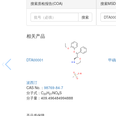
搜索质检报告(COA)
搜索MSD
搜索
相关产品
DTA00001
甲磺
波西汀
CAS No.：
98769-84-7
分子式：
C
H
NO
S
20
27
6
分子量：
409.496484994888
高品质保障