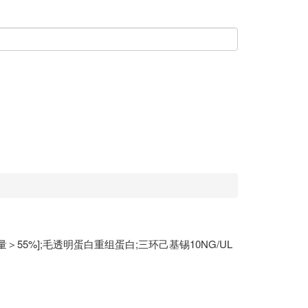
＞55%];毛透明蛋白重组蛋白;三环己基锡10NG/UL