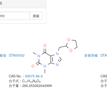
S
搜索
酸瑞
DTA00002
多索茶碱
DTA
CAS No.：
69975-86-6
CAS
分子式：
C
H
N
O
分
11
14
4
4
分子量：
266.253262042999
分