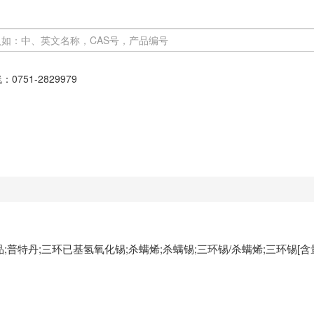
线：
0751-2829979
;普特丹;三环已基氢氧化锡;杀螨烯;杀螨锡;三环锡/杀螨烯;三环锡[含量