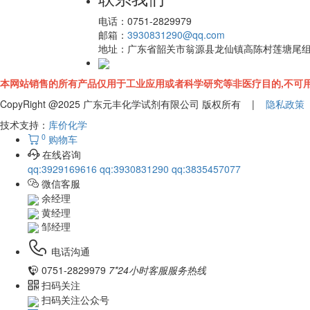
电话：
0751-2829979
邮箱：
3930831290@qq.com
地址：
广东省韶关市翁源县龙仙镇高陈村莲塘尾
本网站销售的所有产品仅用于工业应用或者科学研究等非医疗目的,不可用
CopyRight @2025 广东元丰化学试剂有限公司 版权所有 |
隐私政策
技术支持：
库价化学
0
购物车
在线咨询
qq:3929169616
qq:3930831290
qq:3835457077
微信客服
余经理
黄经理
邹经理
电话沟通
0751-2829979
7*24小时客服服务热线
扫码关注
扫码关注公众号