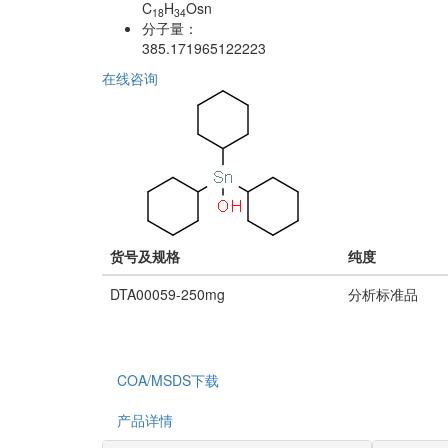
C
H
Osn
18
34
分子量：
385.171965122223
在线咨询
货号及规格
纯度
DTA00059-250mg
分析标准品
COA/MSDS下载
产品详情