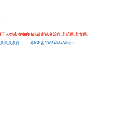
组
于人类或动物的临床诊断或者治疗,非药用,非食用。
条款及条件
|
粤ICP备2025403430号-1