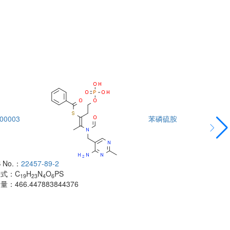
00003
苯磷硫胺
DTA00004
 No.：
22457-89-2
酰胺
子式：
C
H
N
O
PS
CAS No.：
500
19
23
4
6
子量：
466.447883844376
分子式：
C
H
18
分子量：
483.