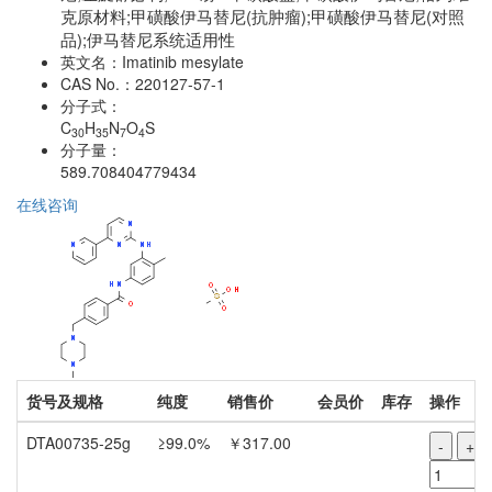
克原材料;甲磺酸伊马替尼(抗肿瘤);甲磺酸伊马替尼(对照
品);伊马替尼系统适用性
英文名：
Imatinib mesylate
CAS No.：
220127-57-1
分子式：
C
H
N
O
S
30
35
7
4
分子量：
589.708404779434
在线咨询
货号及规格
纯度
销售价
会员价
库存
操作
DTA00735-25g
≥99.0%
￥317.00
-
+