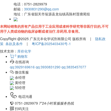
电话：
0751-2829979
邮箱：
3930831290@qq.com
地址：
广东省韶关市翁源县龙仙镇高陈村莲塘尾组
本网站销售的所有产品仅用于工业应用或者科学研究等非医疗目的,不可
用于人类或动物的临床诊断或者治疗,非药用,非食用。
CopyRight @2025 广东元丰化学试剂有限公司 版权所有 |
隐私政
策
条款及条件
|
粤ICP备2025403430号-1
技术支持：
库价化学
0
购物车
在线咨询
qq:3929169616
qq:3930831290
qq:3835457077
微信客服
余经理
黄经理
邹经理
电话沟通
0751-2829979
7*24小时客服服务热线
扫码关注