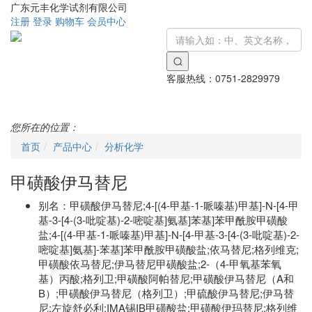
广东元丰化学试剂有限公司
注册
登录
购物车
会员中心
客服热线：
0751-2829979
Toggle
navigati
您所在的位置：
首页
产品中心
分析化学
甲磺酸伊马替尼
别名：
甲磺酸伊马替尼;4-[(4-甲基-1-哌嗪基)甲基]-N-[4-甲
基-3-[4-(3-吡啶基)-2-嘧啶基]氨基]苯基]苯甲酰胺甲磺酸
盐;4-[(4-甲基-1-哌嗪基)甲基]-N-[4-甲基-3-[4-(3-吡啶基)-2-
嘧啶基]氨基]-苯基]苯甲酰胺甲磺酸盐;依马替尼;格列维克;
甲磺酸依马替尼;伊马替尼甲磺酸盐;2-（4-甲氧基苯氧
基）丙酸;格列卫;甲磺酸阿帕替尼;甲磺酸伊马替尼（A和
B）;甲磺酸伊马替尼（格列卫）;甲硫酸伊马替尼;伊马替
尼;左旋舒必利;IMA锡IB甲磺酸盐;甲磺酸伊玛替尼;格列维