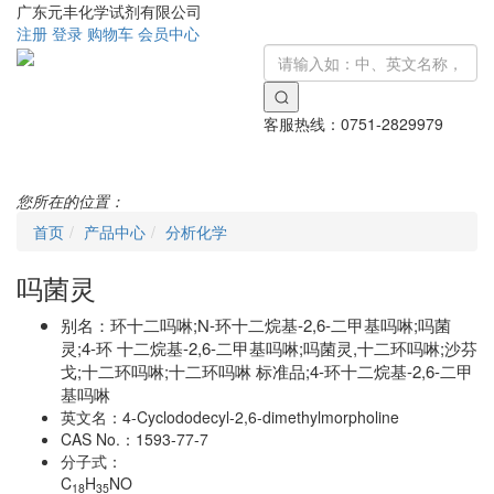
广东元丰化学试剂有限公司
注册
登录
购物车
会员中心
客服热线：
0751-2829979
Toggle
navigati
您所在的位置：
首页
产品中心
分析化学
吗菌灵
别名：
环十二吗啉;N-环十二烷基-2,6-二甲基吗啉;吗菌
灵;4-环 十二烷基-2,6-二甲基吗啉;吗菌灵,十二环吗啉;沙芬
戈;十二环吗啉;十二环吗啉 标准品;4-环十二烷基-2,6-二甲
基吗啉
英文名：
4-Cyclododecyl-2,6-dimethylmorpholine
CAS No.：
1593-77-7
分子式：
C
H
NO
18
35