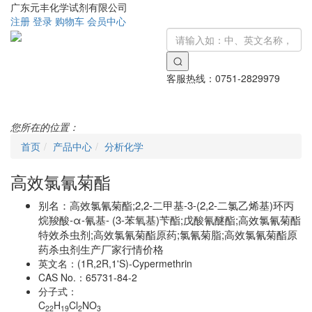
广东元丰化学试剂有限公司
注册
登录
购物车
会员中心
客服热线：
0751-2829979
Toggle
navigati
您所在的位置：
首页
产品中心
分析化学
高效氯氰菊酯
别名：
高效氯氰菊酯;2,2-二甲基-3-(2,2-二氯乙烯基)环丙
烷羧酸-α-氰基- (3-苯氧基)苄酯;戊酸氰醚酯;高效氯氰菊酯
特效杀虫剂;高效氯氰菊酯原药;氯氰菊脂;高效氯氰菊酯原
药杀虫剂生产厂家行情价格
英文名：
(1R,2R,1'S)-Cypermethrin
CAS No.：
65731-84-2
分子式：
C
H
Cl
NO
22
19
2
3