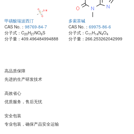
甲磺酸瑞波西汀
多索茶碱
CAS No.：
98769-84-7
CAS No.：
69975-86-6
分子式：
C
H
NO
S
分子式：
C
H
N
O
20
27
6
11
14
4
4
分子量：
409.496484994888
分子量：
266.253262042999
高品质保障
先进的生产研发技术
高效省心
优质服务，售后无忧
安全包装
专业包装，确保产品安全运输