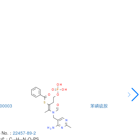
00003
苯磷硫胺
DTA00004
 No.：
22457-89-2
酰胺
子式：
C
H
N
O
PS
CAS No.：
500