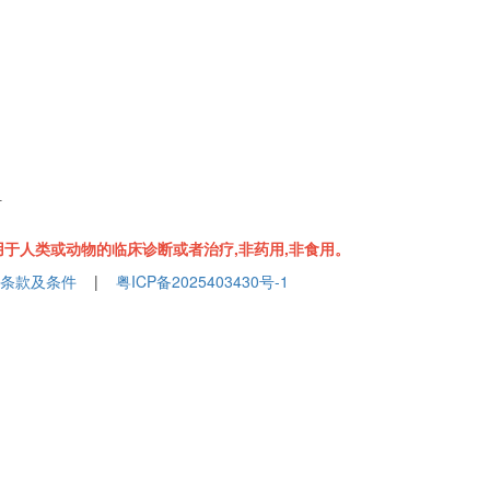
组
于人类或动物的临床诊断或者治疗,非药用,非食用。
条款及条件
|
粤ICP备2025403430号-1