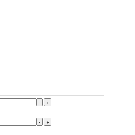
-
+
-
+