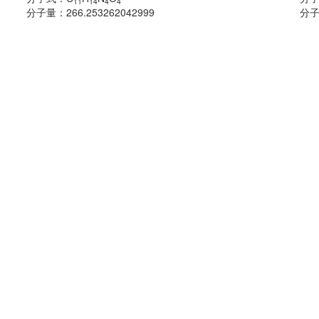
11
14
4
4
分子量：
266.253262042999
分