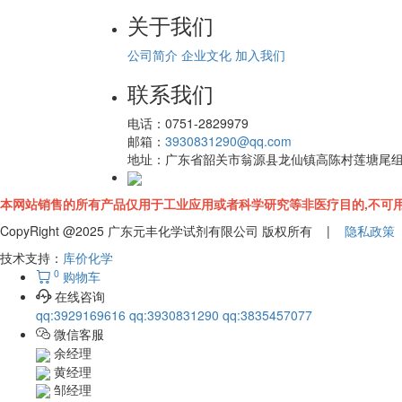
关于我们
公司简介
企业文化
加入我们
联系我们
电话：
0751-2829979
邮箱：
3930831290@qq.com
地址：
广东省韶关市翁源县龙仙镇高陈村莲塘尾
本网站销售的所有产品仅用于工业应用或者科学研究等非医疗目的,不可用
CopyRight @2025 广东元丰化学试剂有限公司 版权所有 |
隐私政策
技术支持：
库价化学
0
购物车
在线咨询
qq:3929169616
qq:3930831290
qq:3835457077
微信客服
余经理
黄经理
邹经理