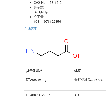
CAS No.：
56-12-2
分子式：
C
H
NO
4
9
2
分子量：
103.119761228561
在线咨询
货号及规格
纯度
DTA00793-1g
分析标准品,≥98.0%
DTA00793-500g
AR