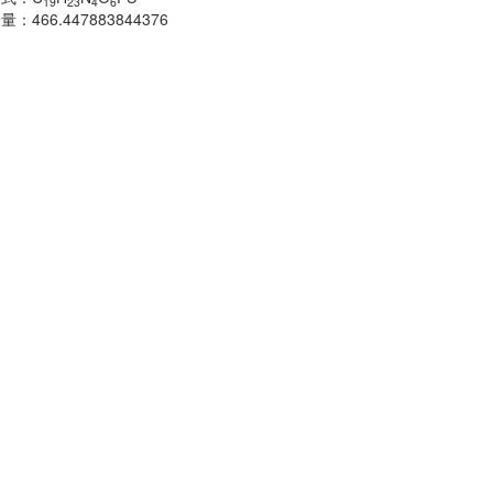
19
23
4
6
子量：
466.447883844376
分子式：
C
H
18
分子量：
483.