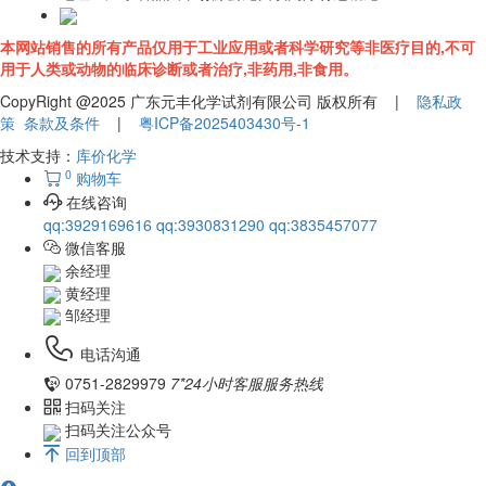
本网站销售的所有产品仅用于工业应用或者科学研究等非医疗目的,不可
用于人类或动物的临床诊断或者治疗,非药用,非食用。
CopyRight @2025 广东元丰化学试剂有限公司 版权所有 |
隐私政
策
条款及条件
|
粤ICP备2025403430号-1
技术支持：
库价化学
0
购物车
在线咨询
qq:3929169616
qq:3930831290
qq:3835457077
微信客服
余经理
黄经理
邹经理
电话沟通
0751-2829979
7*24小时客服服务热线
扫码关注
扫码关注公众号
回到顶部