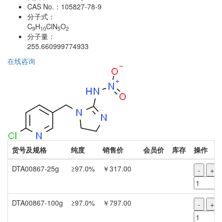
CAS No.：
105827-78-9
分子式：
C
H
ClN
O
9
10
5
2
分子量：
255.660999774933
在线咨询
货号及规格
纯度
销售价
会员价
库存
操作
DTA00867-25g
≥97.0%
￥317.00
-
+
DTA00867-100g
≥97.0%
￥797.00
-
+