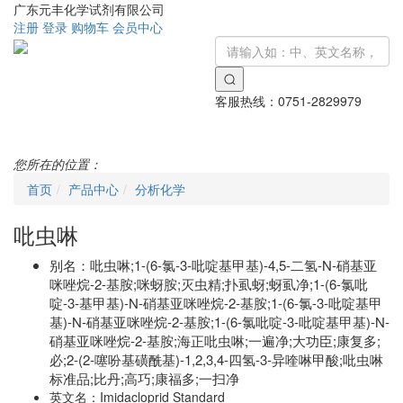
广东元丰化学试剂有限公司
注册
登录
购物车
会员中心
客服热线：
0751-2829979
Toggle
navigati
您所在的位置：
首页
产品中心
分析化学
吡虫啉
别名：
吡虫啉;1-(6-氯-3-吡啶基甲基)-4,5-二氢-N-硝基亚
咪唑烷-2-基胺;咪蚜胺;灭虫精;扑虱蚜;蚜虱净;1-(6-氯吡
啶-3-基甲基)-N-硝基亚咪唑烷-2-基胺;1-(6-氯-3-吡啶基甲
基)-N-硝基亚咪唑烷-2-基胺;1-(6-氯吡啶-3-吡啶基甲基)-N-
硝基亚咪唑烷-2-基胺;海正吡虫啉;一遍净;大功臣;康复多;
必;2-(2-噻吩基磺酰基)-1,2,3,4-四氢-3-异喹啉甲酸;吡虫啉
标准品;比丹;高巧;康福多;一扫净
英文名：
Imidacloprid Standard