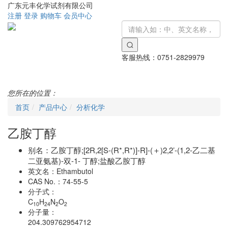
广东元丰化学试剂有限公司
注册
登录
购物车
会员中心
客服热线：
0751-2829979
Toggle
navigati
您所在的位置：
首页
产品中心
分析化学
乙胺丁醇
别名：
乙胺丁醇;[2R,2[S-(R*,R*)]-R]-(＋)2,2’-(1,2-乙二基
二亚氨基)-双-1- 丁醇;盐酸乙胺丁醇
英文名：
Ethambutol
CAS No.：
74-55-5
分子式：
C
H
N
O
10
24
2
2
分子量：
204.309762954712