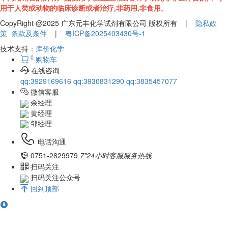
用于人类或动物的临床诊断或者治疗,非药用,非食用。
CopyRight @2025 广东元丰化学试剂有限公司 版权所有 |
隐私政
策
条款及条件
|
粤ICP备2025403430号-1
技术支持：
库价化学
0
购物车
在线咨询
qq:3929169616
qq:3930831290
qq:3835457077
微信客服
余经理
黄经理
邹经理
电话沟通
0751-2829979
7*24小时客服服务热线
扫码关注
扫码关注公众号
回到顶部